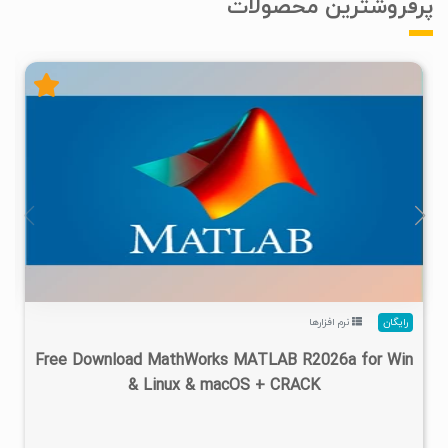
پرفروشترین محصولات
۴
۱۴۰۵/۰۲/۲۴
۱/۲۲M
۲۸/۷M
رایگان
نرم افزارها
Free Download MathWorks MATLAB R2026a for Win
& Linux & macOS + CRACK