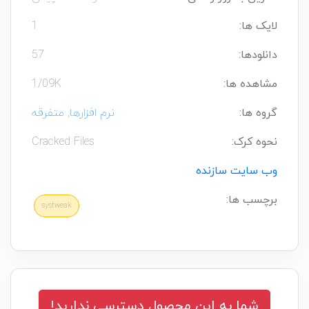
لایک ها:
1
دانلودها:
57
مشاهده ها:
1/09K
گروه ها:
نرم افزارها
,
متفرقه
نحوه کرک:
Cracked Files
وب سایت سازنده
برچسب ها:
systweak
شما به این محصول دسترسی ندارید!