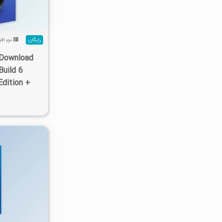
رایگان
نرم افز
 Download
Build 6
Edition +
۲/۵۳K