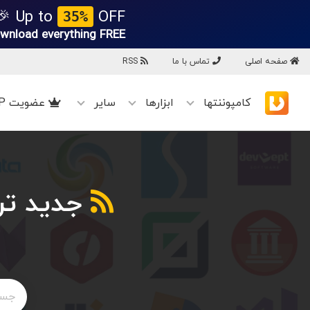
Up to
OFF 🎉
35%
wnload everything
FREE!
صفحه اصلی
تماس با ما
RSS
کامپوننتها
ابزارها
سایر
عضویت VIP
جدید تری