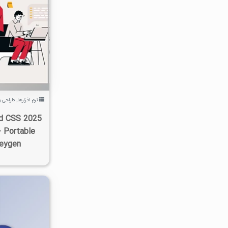
۱/۷۴K
نرم افزارها
,
طراحی 
id CSS 2025
+ Portable
Keygen