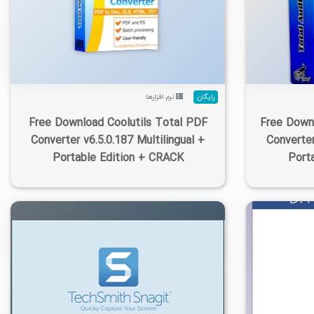
۰
۱۴۰۵/۰۵/۱۴
۸/۴۹K
۲/۴۳K
۰
رایگان
نرم افزارها
Free Download Coolutils Total PDF
Free Downl
Converter v6.5.0.187 Multilingual +
Converter
Portable Edition + CRACK
Port
۳
۱۴۰۵/۰۵/۱۲
۹۱/۳K
۲۸/۲K
۲