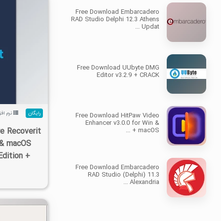
Free Download Embarcadero
RAD Studio Delphi 12.3 Athens
Updat ...
۱۵۸K
Free Download UUbyte DMG
Editor v3.2.9 + CRACK
رایگان
نرم افز
Free Download HitPaw Video
Enhancer v3.0.0 for Win &
e Recoverit
macOS + ...
4 & macOS
Edition +
Free Download Embarcadero
RAD Studio (Delphi) 11.3
Alexandria ...