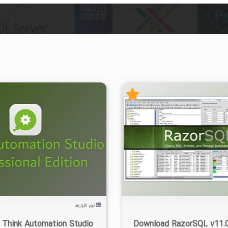
۱۴۰۵/۰۵/۱۵
۵/۶۹K
۴۸۵
۰
۱۴۰۵/۰۵/۱۵
۴۳/۳K
نرم افزارها
 Think Automation Studio
Download RazorSQL v11.0