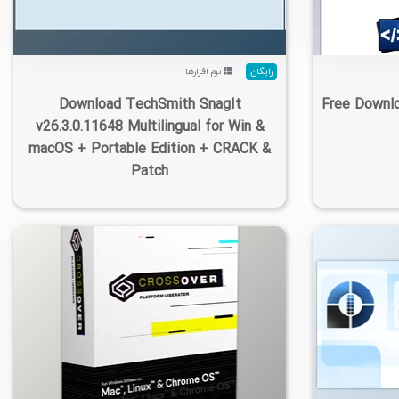
رایگان
نرم افزارها
Download TechSmith SnagIt
Free Downlo
v26.3.0.11648 Multilingual for Win &
macOS + Portable Edition + CRACK &
Patch
۲
۱۴۰۵/۰۵/۱۲
۲۵/۵K
۴۷۶
۲