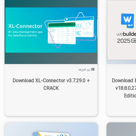
۳
۱۴۰۵/۰۵/۱۴
۵/۴۸K
۳۵۹
۴
نرم افزارها
Download XL-Connector v3.7.29.0 +
Download B
CRACK
v18.8.0.2
Editi