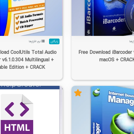
۱۴۰۵/۰۵/۱۴
۵/۰۳K
۱/۸۳K
۰
۱۴۰۵/۰۵/۱۴
۷/۷۶K
ارها
رایگان
نرم افزارها
oad CoolUtils Total Audio
Free Download iBarcoder v
 v6.1.0.304 Multilingual +
macOS + CRAC
able Edition + CRACK
۱۴۰۵/۰۵/۱۴
۹/۵۸K
۳/۰۵K
۲
۱۴۰۵/۰۵/۱۴
۲۲۳K