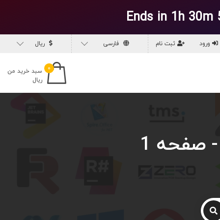
Ends in 1h 30m 
ورود
ثبت نام
فارسی
ریال
۰
سبد خرید من
ریال
- صفحه 1