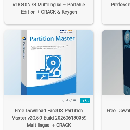
v18.8.0.278 Multilingual + Portable
Professio
Edition + CRACK & Keygen
۰
۱۴۰۵/۰۵/۱۵
۳۳۸K
۱۴۷K
۰
رایگان
نرم افزارها
Free Download EaseUS Partition
Free Downl
Master v20.5.0 Build 202606180359
Multilingual + CRACK