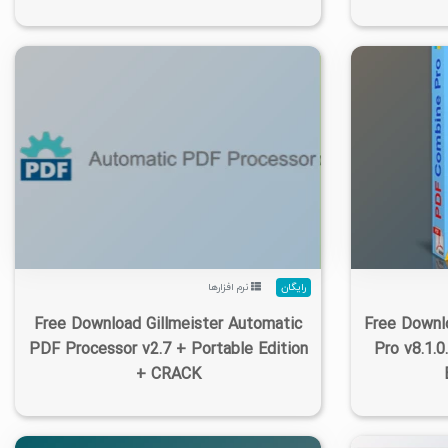
۳
۱۴۰۵/۰۵/۱۵
۱۰/۱K
۲/۳۳K
۱
رایگان
نرم افزارها
Free Download Gillmeister Automatic
Free Downl
PDF Processor v2.7 + Portable Edition
Pro v8.1.0
+ CRACK