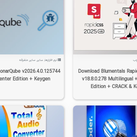
۱۴۰۵/۰۵/۱۴
۴۵K
۲/۳۴K
۴
۱۴۰۵/۰۵/۱۴
۱۴/۴K
وب
نرم افزارها
,
سایر
,
سایر
,
متفرقه
onarQube v2026.4.0.125744
Download Blumentals Rap
enter Edition + Keygen
v18.8.0.278 Multilingual 
Edition + CRACK & 