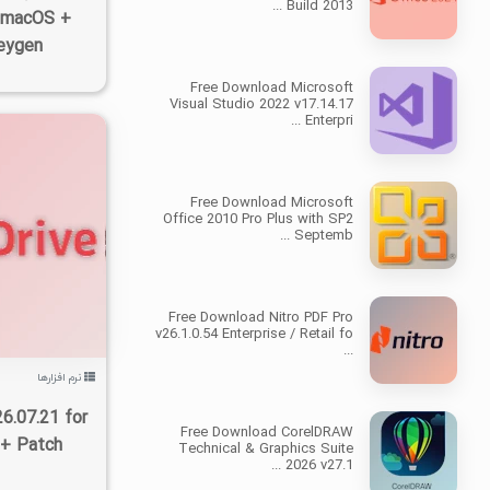
Build 2013 ...
& macOS +
Keygen
Free Download Microsoft
Visual Studio 2022 v17.14.17
Enterpri ...
Free Download Microsoft
Office 2010 Pro Plus with SP2
Septemb ...
۲۸۶
Free Download Nitro PDF Pro
v26.1.0.54 Enterprise / Retail fo
...
نرم افزارها
6.07.21 for
Free Download CorelDRAW
 + Patch
Technical & Graphics Suite
2026 v27.1 ...