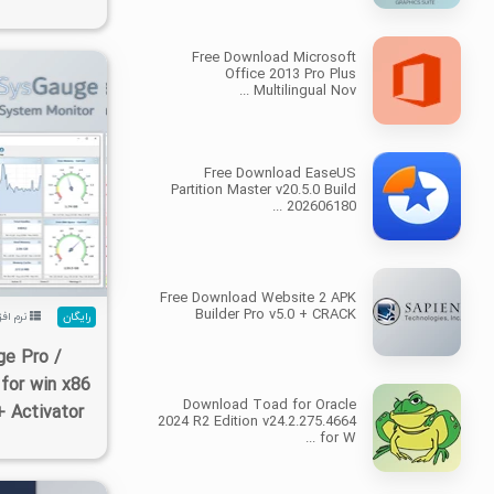
Free Download Microsoft
Office 2013 Pro Plus
Multilingual Nov ...
Free Download EaseUS
Partition Master v20.5.0 Build
۲/۲K
202606180 ...
Free Download Website 2 APK
Builder Pro v5.0 + CRACK
رایگان
نرم افز
e Pro /
 for win x86
Download Toad for Oracle
+ Activator
2024 R2 Edition v24.2.275.4664
for W ...