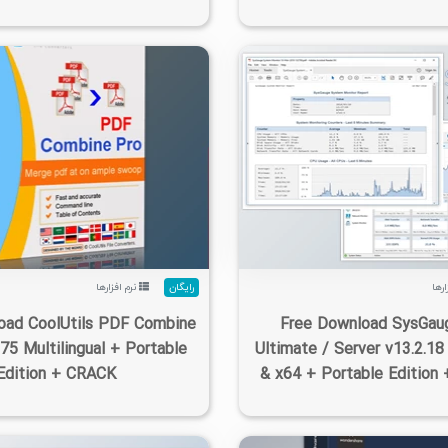
۱۴۰۵/۰۵/۱۵
۵/۶۵K
۱/۵K
۲
۱۴۰۵/۰۵/۱۵
۱۰/۶K
ارها
رایگان
نرم افزارها
oad CoolUtils PDF Combine
Free Download SysGaug
.75 Multilingual + Portable
Ultimate / Server v13.2.18
Edition + CRACK
& x64 + Portable Edition 