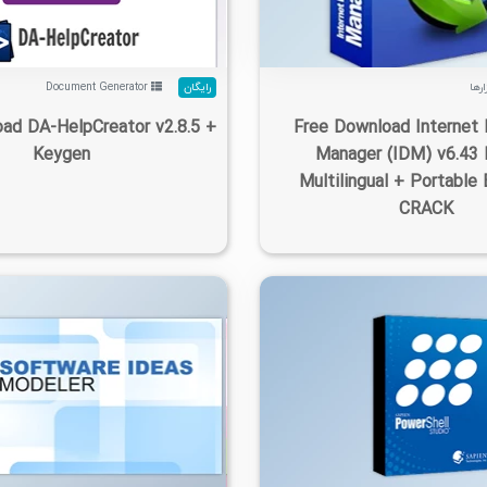
ارها
رایگان
Document Generator
ad DA-HelpCreator v2.8.5 +
Free Download Internet
Keygen
Manager (IDM) v6.43 
Multilingual + Portable 
CRACK
۱۴۰۵/۰۵/۱۲
۱۷/۸K
۱/۶۱K
۶
۱۴۰۵/۰۵/۱۲
۲۹/۶K