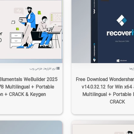
۱۴۰۵/۰۵/۱۴
۱۶K
۱/۷۷K
۰
۱۴۰۵/۰۵/۱۵
۲۳۳K
ارها
نرم افزارها
,
طراحی وب
lumentals WeBuilder 2025
Free Download Wondershar
78 Multilingual + Portable
v14.0.32.12 for Win x6
on + CRACK & Keygen
Multilingual + Portable 
CRACK