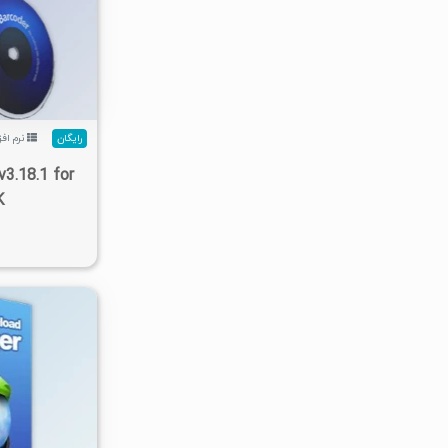
۱/۳۱K
رایگان
نرم افز
3.18.1 for
K
۱۱۲K