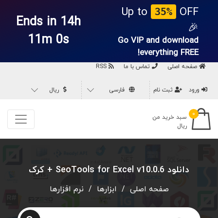
Up to
OFF
35%
Ends in 14h
🎉
Go VIP and
10m 59s
download everything
FREE!
صفحه اصلی
تماس با ما
RSS
ورود
ثبت نام
فارسی
ریال
۰
سبد خرید من
ریال
دانلود SeoTools for Excel v10.0.6 + کرک
صفحه اصلی
/
ابزارها
/
نرم افزارها