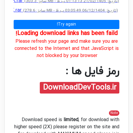
+ CRACK.rar
(سایز: 303.3 MB - تاریخ: 21/02/1405 01:13:13 ب.ظ)
 CRACK.rar
(سایز: 278.6 MB - تاریخ: 06/12/1404 03:05:49 ب.ظ)
Try again!
Loading download links has been faild!
Please refresh your page and make sure you are
connected to the Internet and that JavaScript is
not blocked by your browser.
رمز فایل ها :
DownloadDevTools.ir
Note
Download speed is
limited
, for download with
higher speed (2X) please register on the site and