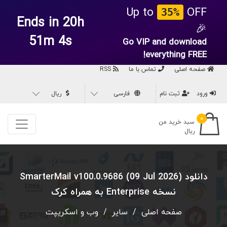
Up to
OFF
35%
Ends in 20h
🎉
51m 2s
Go VIP and download
everything
FREE!
صفحه اصلی
تماس با ما
RSS
ورود
ثبت نام
فارسی
ریال
۰
سبد خرید من
ریال
دانلود SmarterMail v100.0.9686 (09 Jul 2026)
نسخه Enterprise به همراه کرک
صفحه اصلی
/
سایر
/
وب و اسکریپت