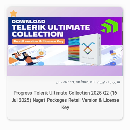
۱
۱۴۰۴/۰۶/۰۳
۱۰۰K
۵۲/۴K
وب و اسکریپت
,
WPF
,
Winforms
,
ASP.Net
,
سایر
Progress Telerik Ultimate Collection 2025 Q2 (16
Jul 2025) Nuget Packages Retail Version & License
Key