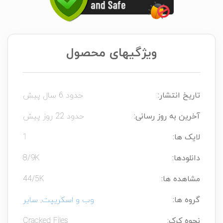
ویژگیهای محصول
تاریخ انتشار:
حدود 6 سال پیش
آخرین به روز رسانی:
حدود 22 روز پیش
لایک ها:
1
دانلودها:
8/9K
مشاهده ها:
44/5K
گروه ها:
وب و اسکریپت
,
سایر
نحوه کرک:
Cracked Files