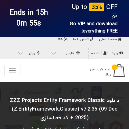
Up to
OFF
35%
Ends in 15h
🎉
0m 54s
Go VIP and download
everything
FREE!
صفحه اصلی
تماس با ما
RSS
ورود
ثبت نام
فارسی
ریال
۰
سبد خرید من
ریال
دانلود ZZZ Projects Entity Framework Classic
(Z.EntityFramework.Classic) v7.2.35 (09 Dec
2025) + کد فعالسازی