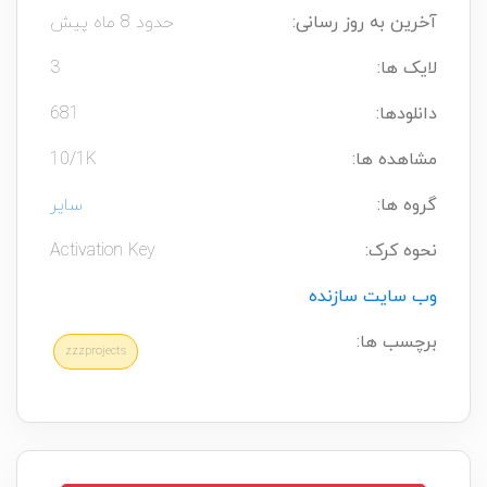
آخرین به روز رسانی:
حدود 8 ماه پیش
لایک ها:
3
دانلودها:
681
مشاهده ها:
10/1K
گروه ها:
سایر
نحوه کرک:
Activation Key
وب سایت سازنده
برچسب ها:
zzzprojects