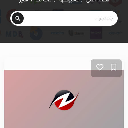
صفحه اصلی
/
کامپوننتها
/
دات نت
/
سایر