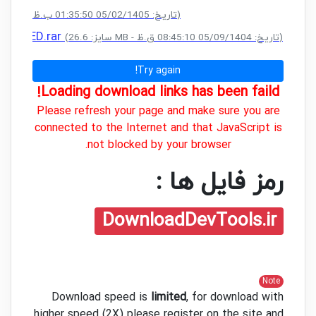
(سایز: 25.4 MB - تاریخ: 05/02/1405 01:35:50 ب.ظ)
 CRACKED.rar
(سایز: 26.6 MB - تاریخ: 05/09/1404 08:45:10 ق.ظ)
Try again!
Loading download links has been faild!
Please refresh your page and make sure you are
connected to the Internet and that JavaScript is
not blocked by your browser.
رمز فایل ها :
DownloadDevTools.ir
Note
Download speed is
limited
, for download with
higher speed (2X) please register on the site and