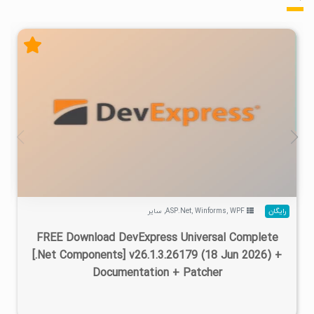
۲
۱۴۰۵/۰۴/۱۷
۷۳۳K
۴۷۰K
رایگان
WPF
,
Winforms
,
ASP.Net
,
سایر
FREE Download DevExpress Universal Complete
[.Net Components] v26.1.3.26179 (18 Jun 2026) +
Documentation + Patcher