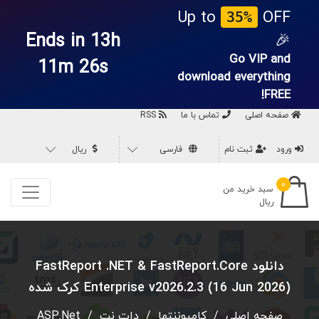
Up to
OFF
35%
Ends in 13h
🎉
Go VIP and
11m 25s
download everything
FREE!
صفحه اصلی
تماس با ما
RSS
ورود
ثبت نام
فارسی
ریال
۰
سبد خرید من
ریال
دانلود FastReport .NET & FastReport.Core
Enterprise v2026.2.3 (16 Jun 2026) کرک شده
صفحه اصلی
/
کامپوننتها
/
دات نت
/
ASP.Net