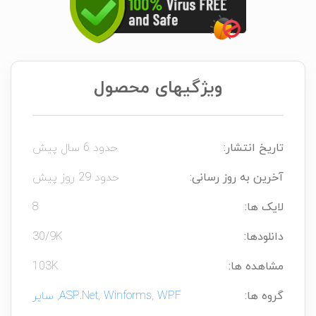
ویژگیهای محصول
تاریخ انتشار:
حدود 6 سال پیش
آخرین به روز رسانی:
حدود 29 روز پیش
لایک ها:
8
دانلودها:
30/9K
مشاهده ها:
103K
گروه ها:
WPF
,
Winforms
,
ASP.Net
,
سایر