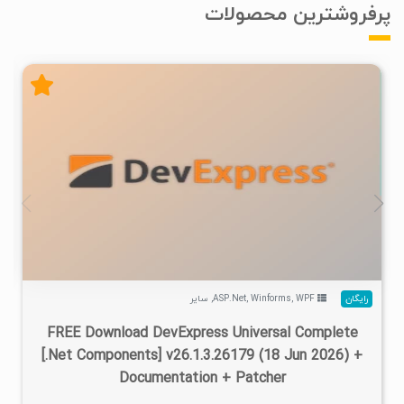
پرفروشترین محصولات
۲
۱۴۰۵/۰۴/۱۷
۷۳۴K
۴۷۰K
رایگان
WPF
,
Winforms
,
ASP.Net
,
سایر
FREE Download DevExpress Universal Complete
[.Net Components] v26.1.3.26179 (18 Jun 2026) +
Documentation + Patcher