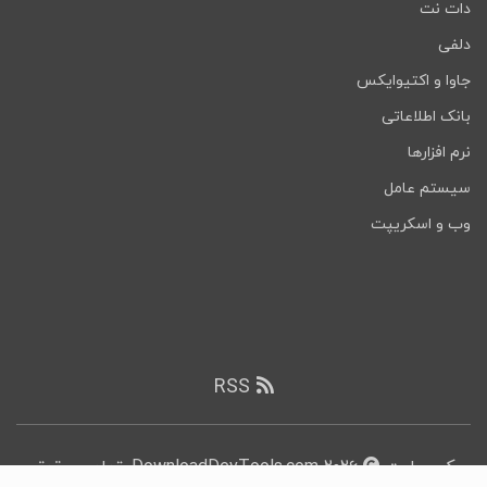
دات نت
دلفی
جاوا و اکتیوایکس
بانک اطلاعاتی
نرم افزارها
سیستم عامل
وب و اسکریپت
RSS
کپی رایت
۲۰۲۶ DownloadDevTools.com, تمامی حقوق