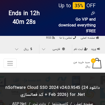
Up to
OFF
35%
Ends in 12h
🎉
Go VIP and
40m 26s
download everything
FREE!
صفحه اصلی
تماس با ما
RSS
ورود
ثبت نام
فارسی
ریال
۰
سبد خرید من
ریال
دانلود nSoftware Cloud SSO 2024 v24.0.9545 (24
Feb 2026) for .Net + کد فعالسازی
صفحه اصلی
/
کامپوننتها
/
دات نت
/
ASP.Net