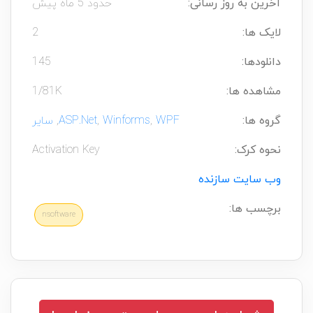
آخرین به روز رسانی:
حدود 5 ماه پیش
لایک ها:
2
دانلودها:
145
مشاهده ها:
1/81K
گروه ها:
WPF
,
Winforms
,
ASP.Net
,
سایر
نحوه کرک:
Activation Key
وب سایت سازنده
برچسب ها:
nsoftware