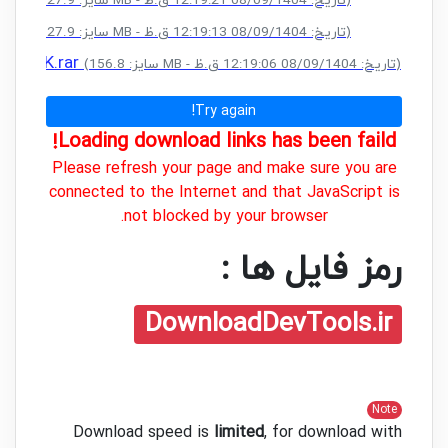
(سایز: 327.9 MB - تاریخ: 08/09/1404 12:19:21 ق.ظ)
K.rar
(سایز: 327.9 MB - تاریخ: 08/09/1404 12:19:13 ق.ظ)
+ CRACK.rar
(سایز: 156.8 MB - تاریخ: 08/09/1404 12:19:06 ق.ظ)
Try again!
Loading download links has been faild!
Please refresh your page and make sure you are
connected to the Internet and that JavaScript is
not blocked by your browser.
رمز فایل ها :
DownloadDevTools.ir
Note
Download speed is
limited
, for download with