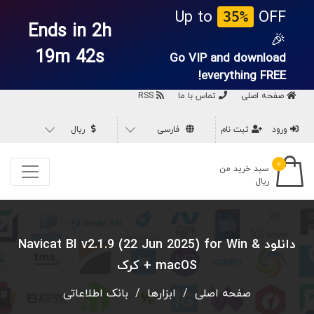
Up to
OFF
35%
Ends in 2h
🎉
19m 40s
Go VIP and download
everything
FREE!
صفحه اصلی
تماس با ما
RSS
ورود
ثبت نام
فارسی
ریال
۰
سبد خرید من
ریال
دانلود Navicat BI v2.1.9 (22 Jun 2025) for Win &
macOS + کرک
صفحه اصلی
/
ابزارها
/
بانک اطلاعاتی