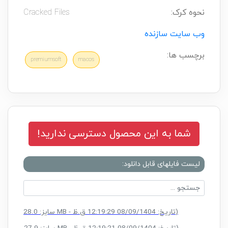
نحوه کرک:
Cracked Files
وب سایت سازنده
برچسب ها:
premiumsoft
macos
شما به این محصول دسترسی ندارید!
لیست فایلهای قابل دانلود:
K.rar
(سایز: 328.0 MB - تاریخ: 08/09/1404 12:19:29 ق.ظ)
K.rar