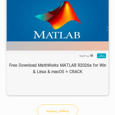
۴
۱۴۰۵/۰۲/۲۴
۱/۲۲M
۲۸/۷M
رایگان
نرم افزارها
Free Download MathWorks MATLAB R2026a for Win
& Linux & macOS + CRACK
بیشتر ببینید