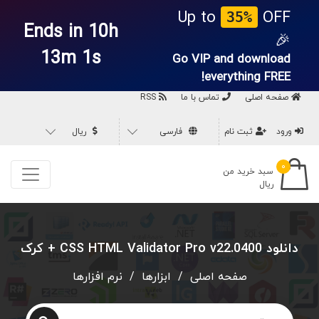
Up to
OFF
35%
Ends in 10h
🎉
13m 0s
Go VIP and download
everything
FREE!
صفحه اصلی
تماس با ما
RSS
ورود
ثبت نام
فارسی
ریال
۰
سبد خرید من
ریال
دانلود CSS HTML Validator Pro v22.0400 + کرک
صفحه اصلی
/
ابزارها
/
نرم افزارها