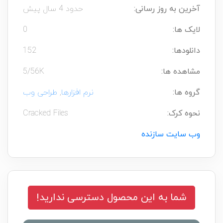
آخرین به روز رسانی:
حدود 4 سال پیش
لایک ها:
0
دانلودها:
152
مشاهده ها:
5/56K
گروه ها:
نرم افزارها
,
طراحی وب
نحوه کرک:
Cracked Files
وب سایت سازنده
شما به این محصول دسترسی ندارید!