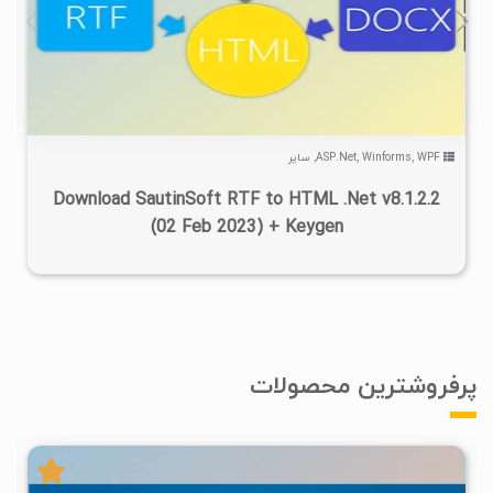
۱
۱۴۰۲/۰۲/۱۷
۴/۱۶K
WPF
,
Winforms
,
ASP.Net
,
سایر
Download SautinSoft RTF to HTML .Net v8.1.2.2
(02 Feb 2023) + Keygen
پرفروشترین محصولات