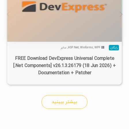
۲
۱۴۰۵/۰۴/۱۷
۷۳۴K
۴۷۰K
رایگان
WPF
,
Winforms
,
ASP.Net
,
سایر
FREE Download DevExpress Universal Complete
[.Net Components] v26.1.3.26179 (18 Jun 2026) +
Documentation + Patcher
بیشتر ببینید