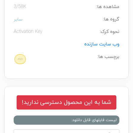
مشاهده ها:
3/58K
گروه ها:
سایر
نحوه کرک:
Activation Key
وب سایت سازنده
برچسب ها:
evo
شما به این محصول دسترسی ندارید!
لیست فایلهای قابل دانلود: