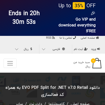
Up to
OFF
35%
Ends in 20h
🎉
Go VIP and
30m 52s
download everything
FREE!
صفحه اصلی
تماس با ما
RSS
ورود
ثبت نام
فارسی
ریال
۰
سبد خرید من
ریال
دانلود EVO PDF Split for .NET v7.0 Retail به همراه
کد فعالسازی
صفحه اصلی
/
کامپوننتها
/
دات نت
/
سایر