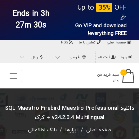
Up to
OFF
35%
Ends in 3h
🎉
27m 29s
Go VIP and download
everything
FREE!
صفحه اصلی
تماس با ما
RSS
ورود
ثبت نام
فارسی
ریال
۰
سبد خرید من
ریال
دانلود SQL Maestro Firebird Maestro Professional
v24.2.0.4 Multilingual + کرک
صفحه اصلی
/
ابزارها
/
بانک اطلاعاتی