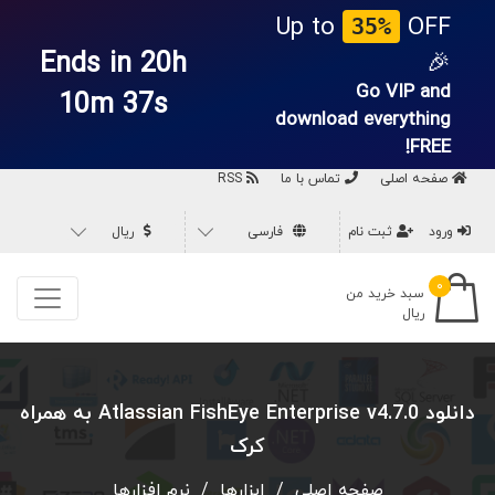
Up to
OFF
35%
Ends in 20h
🎉
Go VIP and
10m 36s
download everything
FREE!
صفحه اصلی
تماس با ما
RSS
ورود
ثبت نام
فارسی
ریال
۰
سبد خرید من
ریال
دانلود Atlassian FishEye Enterprise v4.7.0 به همراه
کرک
صفحه اصلی
/
ابزارها
/
نرم افزارها