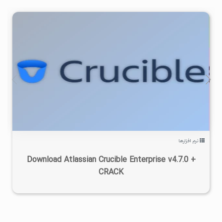
۰
۱۳۹۹/۰۹/۲۷
۴/۸۸K
نرم افزارها
Download Atlassian Crucible Enterprise v4.7.0 +
CRACK