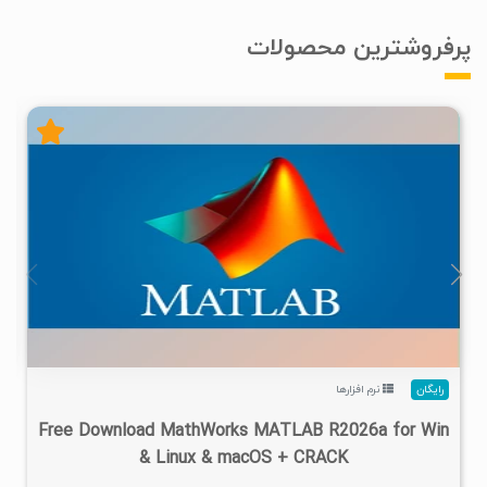
پرفروشترین محصولات
۴
۱۴۰۵/۰۲/۲۴
۱/۲۲M
۲۸/۷M
رایگان
نرم افزارها
Free Download MathWorks MATLAB R2026a for Win
& Linux & macOS + CRACK