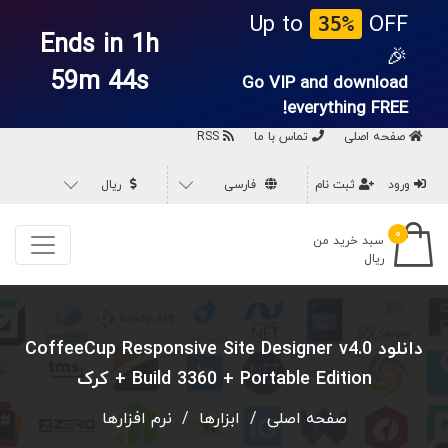
Up to
OFF
35%
Ends in 1h
🎉
59m 43s
Go VIP and download
everything
FREE!
صفحه اصلی
تماس با ما
RSS
ورود
ثبت نام
فارسی
ریال
۰
سبد خرید من
ریال
دانلود CoffeeCup Responsive Site Designer v4.0
Build 3360 + Portable Edition + کرک
صفحه اصلی
/
ابزارها
/
نرم افزارها