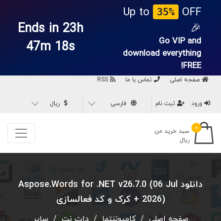
Up to
OFF
35%
Ends in 23h
🎉
Go VIP and
47m 17s
download everything
FREE!
صفحه اصلی
تماس با ما
RSS
ورود
ثبت نام
فارسی
ریال
۰
سبد خرید من
ریال
دانلود Aspose.Words for .NET v26.7.0 (06 Jul
2026) + کرک و کد فعالسازی
صفحه اصلی
/
کامپوننتها
/
دات نت
/
سایر