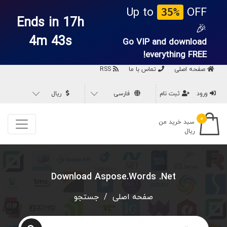
Up to
OFF
35%
Ends in 17h
🎉
4m 43s
Go VIP and download
everything
FREE!
صفحه اصلی
تماس با ما
RSS
ورود
ثبت نام
فارسی
ریال
۰
سبد خرید من
ریال
Download Aspose.Words .Net
صفحه اصلی
/
جستجو