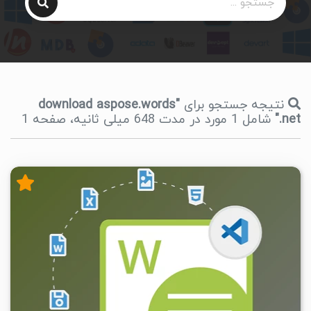
نتیجه جستجو برای
"download aspose.words
.net"
شامل 1 مورد در مدت 648 میلی ثانیه، صفحه 1
۴
۱۴۰۵/۰۵/۱۵
۵۲/۴K