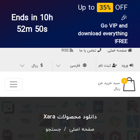
Up to
OFF
35%
Ends in 10h
🎉
Go VIP and
52m 50s
download everything
FREE!
صفحه اصلی
تماس با ما
RSS
ورود
ثبت نام
فارسی
ریال
۰
سبد خرید من
ریال
دانلود محصولات Xara
صفحه اصلی
/
جستجو