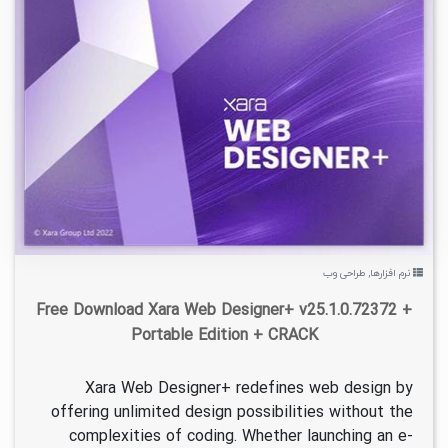
۱
۱۴۰۴/۱۲/۰۶
۴۶/۸K
نرم افزارها
,
طراحی وب
Free Download Xara Web Designer+ v25.1.0.72372 +
Portable Edition + CRACK
Xara Web Designer+ redefines web design by
offering unlimited design possibilities without the
complexities of coding. Whether launching an e-