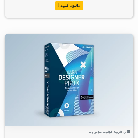
دانلود کنید !
۲
۱۴۰۴/۱۲/۰۶
۴۷/۵K
نرم افزارها
,
گرافیک
,
طراحی وب