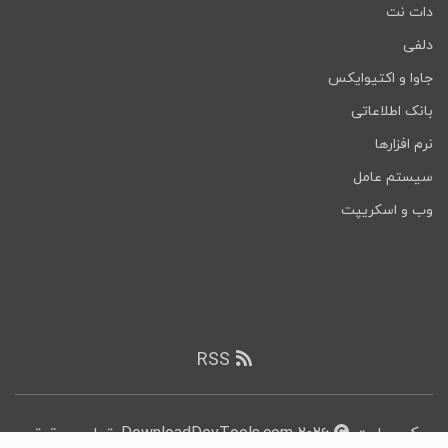
دات نت
دلفی
جاوا و اکتیوایکس
بانک اطلاعاتی
نرم افزارها
سیستم عامل
وب و اسکریپت
RSS
کپی رایت
۲۰۲۶ DownloadDevTools.com, تمامی حقوق