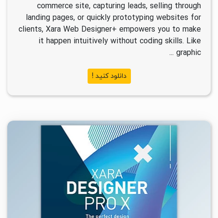
commerce site, capturing leads, selling through
landing pages, or quickly prototyping websites for
clients, Xara Web Designer+ empowers you to make
it happen intuitively without coding skills. Like
graphic ...
دانلود کنید !
۰
۱۴۰۱/۱۱/۲۶
۱۳/۵K