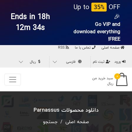
Up to
OFF
35%
Ends in 18h
🎉
Go VIP and
12m 34s
download everything
FREE!
صفحه اصلی
تماس با ما
RSS
ورود
ثبت نام
فارسی
ریال
۰
سبد خرید من
ریال
دانلود محصولات Parnassus
صفحه اصلی
/
جستجو