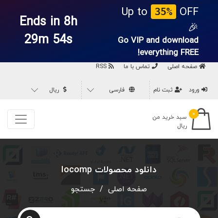
Up to
OFF
35%
Ends in 8h
🎉
29m 54s
Go VIP and download
everything
FREE!
صفحه اصلی
تماس با ما
RSS
ورود
ثبت نام
فارسی
ریال
۰
سبد خرید من
ریال
دانلود محصولات Iocomp
صفحه اصلی
/
جستجو