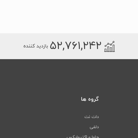
۵۲,۷۶۱,۲۴۲
بازدید کننده
گروه ها
دات نت
دلفی
جاوا و اکتیوایکس