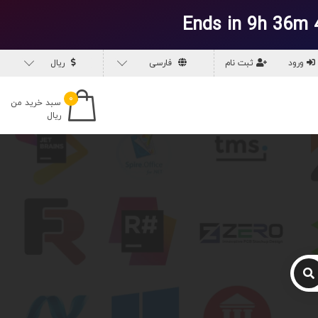
Ends in 9h 36m 
ورود
ثبت نام
فارسی
ریال
۰
سبد خرید من
ریال