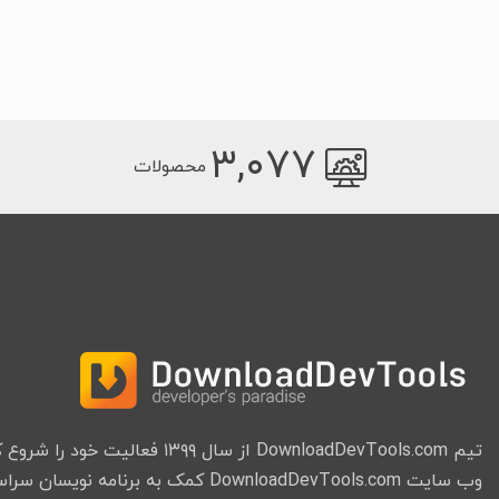
۳,۰۷۷
محصولات
تیم DownloadDevTools.com از سال ۱۳۹۹ فعا
وب سایت DownloadDevTools.com کمک به برنامه نویسان سراسر جهان میباشد.