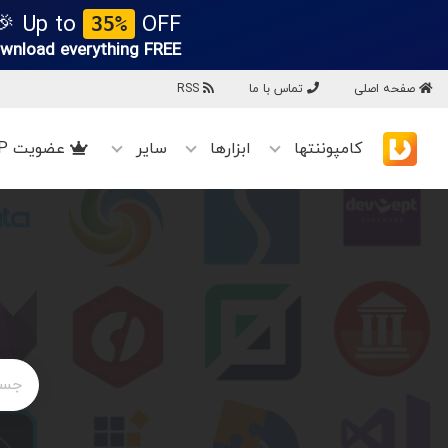
Up to
OFF 🎉
35%
wnload everything
FREE!
صفحه اصلی
تماس با ما
RSS
کامپوننتها
ابزارها
سایر
عضویت VIP