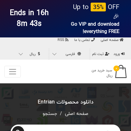
Up to
OFF
35%
Ends in 16h
🎉
8m 43s
Go VIP and download
everything
FREE!
صفحه اصلی
تماس با ما
RSS
ورود
ثبت نام
فارسی
ریال
۰
سبد خرید من
ریال
دانلود محصولات Entrian
صفحه اصلی
/
جستجو