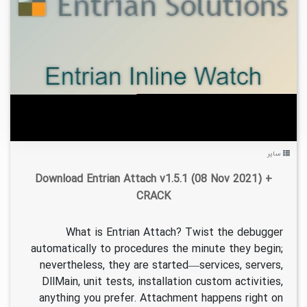
۲
۱۴۰۱/۰۱/۲۳
۴/۱۵K
سایر
Download Entrian Attach v1.5.1 (08 Nov 2021) +
CRACK
What is Entrian Attach? Twist the debugger
automatically to procedures the minute they begin;
nevertheless, they are started—services, servers,
DllMain, unit tests, installation custom activities,
anything you prefer. Attachment happens right on