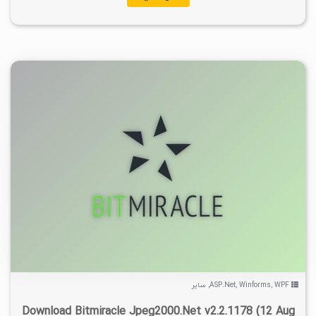
۰
۱۳۹۹/۱۲/۱۹
۳/۸۹K
WPF
,
Winforms
,
ASP.Net
,
سایر
Download Bitmiracle Jpeg2000.Net v2.2.1178 (12 Aug