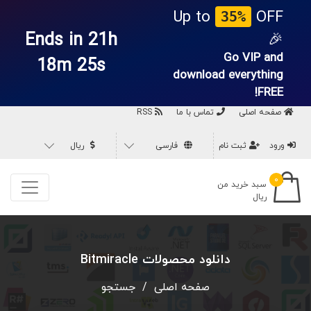
Up to
OFF
35%
Ends in 21h
🎉
Go VIP and
18m 25s
download everything
FREE!
صفحه اصلی
تماس با ما
RSS
ورود
ثبت نام
فارسی
ریال
۰
سبد خرید من
ریال
دانلود محصولات Bitmiracle
صفحه اصلی
/
جستجو