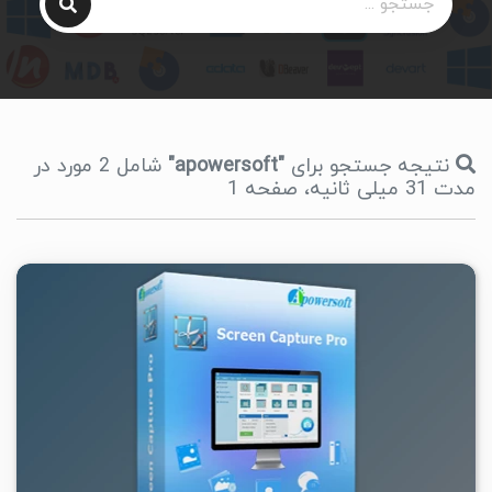
نتیجه جستجو برای
"apowersoft"
شامل 2 مورد در
مدت 31 میلی ثانیه، صفحه 1
۱
۱۴۰۵/۰۲/۲۹
۳/۲۴K