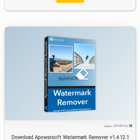
۴
۱۴۰۱/۰۲/۱۸
۵/۸۴K
Winforms
,
متفرقه
Download Apowersoft Watermark Remover v1.4.12.1