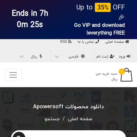
Up to
OFF
35%
Ends in 7h
🎉
0m 25s
Go VIP and download
everything
FREE!
صفحه اصلی
تماس با ما
RSS
ورود
ثبت نام
فارسی
ریال
۰
سبد خرید من
ریال
دانلود محصولات Apowersoft
صفحه اصلی
/
جستجو