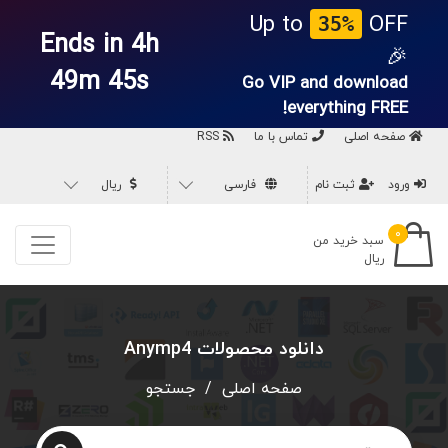
Up to
OFF
35%
Ends in 4h
🎉
49m 45s
Go VIP and download
everything
FREE!
صفحه اصلی
تماس با ما
RSS
ورود
ثبت نام
فارسی
ریال
۰
سبد خرید من
ریال
دانلود محصولات Anymp4
صفحه اصلی
/
جستجو