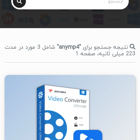
نتیجه جستجو برای
"anymp4"
شامل 3 مورد در مدت
223 میلی ثانیه، صفحه 1
۱
۱۴۰۴/۰۱/۰۹
۲۰/۷K