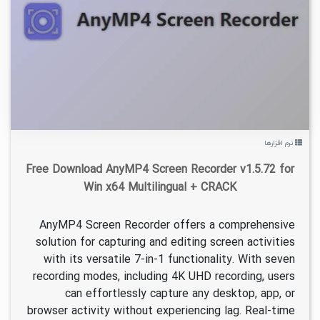
۰
۱۴۰۴/۰۴/۲۹
۲۵/۹K
نرم افزارها
Free Download AnyMP4 Screen Recorder v1.5.72 for
Win x64 Multilingual + CRACK
AnyMP4 Screen Recorder offers a comprehensive
solution for capturing and editing screen activities
with its versatile 7-in-1 functionality. With seven
recording modes, including 4K UHD recording, users
can effortlessly capture any desktop, app, or
browser activity without experiencing lag. Real-time