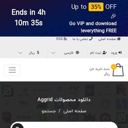
Up to
OFF
35%
Ends in 4h
🎉
10m 35s
Go VIP and download
everything
FREE!
صفحه اصلی
تماس با ما
RSS
ورود
ثبت نام
فارسی
ریال
۰
سبد خرید من
ریال
دانلود محصولات Aggrid
صفحه اصلی
/
جستجو