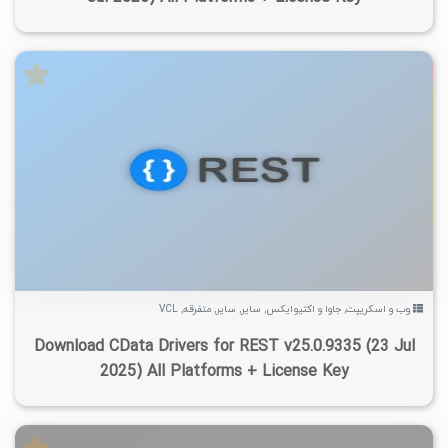
۳
۱۴۰۴/۰۷/۱۹
۷/۶۱K
۲/۹۶K
وب و اسکریپت
,
جاوا و اکتیوایکس
,
سایر
,
سایر
,
متفرقه
,
VCL
Download CData Drivers for REST v25.0.9335 (23 Jul
2025) All Platforms + License Key