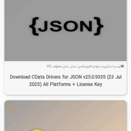
۱
۱۴۰۴/۰۶/۱۶
۹/۴۵K
۴/۲۶K
وب و اسکریپت
,
جاوا و اکتیوایکس
,
سایر
,
سایر
,
متفرقه
,
VCL
Download CData Drivers for JSON v25.0.9335 (23 Jul
2025) All Platforms + License Key