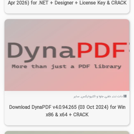
Apr 2026) for .NET + Designer + License Key & CRACK
۱
۱۴۰۳/۱۰/۰۸
۳/۵K
۱۲/۲K
دات نت
,
دلفی
,
جاوا و اکتیوایکس
,
سایر
Download DynaPDF v4.0.94.265 (03 Oct 2024) for Win
x86 & x64 + CRACK