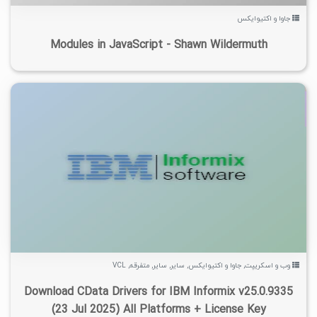
جاوا و اکتیوایکس
Modules in JavaScript - Shawn Wildermuth
۱
۱۴۰۴/۰۶/۲۵
۵/۵۴K
۵/۲۷K
وب و اسکریپت
,
جاوا و اکتیوایکس
,
سایر
,
سایر
,
متفرقه
,
VCL
Download CData Drivers for IBM Informix v25.0.9335
(23 Jul 2025) All Platforms + License Key