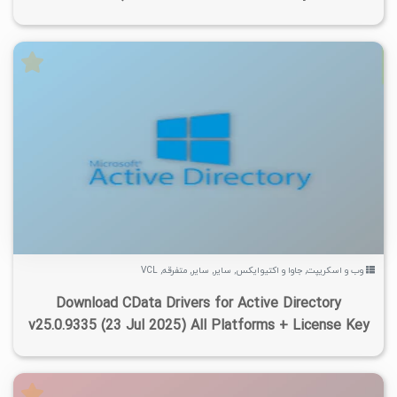
۴
۱۴۰۴/۰۵/۱۳
۸/۱۵K
۳/۳۶K
وب و اسکریپت
,
جاوا و اکتیوایکس
,
سایر
,
سایر
,
متفرقه
,
VCL
Download CData Drivers for Active Directory
v25.0.9335 (23 Jul 2025) All Platforms + License Key