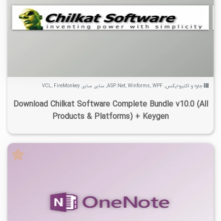
۸
۱۴۰۳/۰۷/۲۵
۳۶/۶K
۶/۷۶K
جاوا و اکتیوایکس
,
WPF
,
Winforms
,
ASP.Net
,
سایر
,
سایر
,
FireMonkey
,
VCL
Download Chilkat Software Complete Bundle v10.0 (All
Products & Platforms) + Keygen
۱
۱۴۰۴/۰۷/۰۹
۶/۹۸K
۶/۴K