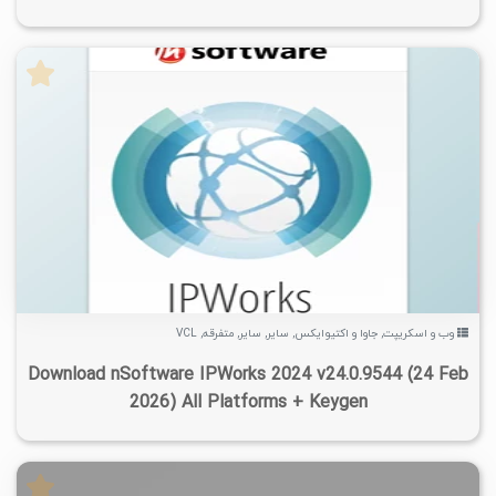
۲
۱۴۰۵/۰۱/۲۲
۲۰/۸K
۴/۵۲K
وب و اسکریپت
,
جاوا و اکتیوایکس
,
سایر
,
سایر
,
متفرقه
,
VCL
Download nSoftware IPWorks 2024 v24.0.9544 (24 Feb
2026) All Platforms + Keygen