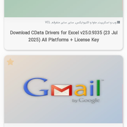
وب و اسکریپت
,
جاوا و اکتیوایکس
,
سایر
,
سایر
,
متفرقه
,
VCL
Download CData Drivers for Excel v25.0.9335 (23 Jul
2025) All Platforms + License Key
۱
۱۴۰۴/۰۶/۱۳
۹/۷۴K
۳/۴۸K