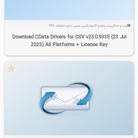
وب و اسکریپت
,
جاوا و اکتیوایکس
,
سایر
,
سایر
,
متفرقه
,
VCL
Download CData Drivers for CSV v25.0.9335 (23 Jul
2025) All Platforms + License Key
۳
۱۴۰۴/۰۶/۰۸
۷/۲K
۳/۰۹K