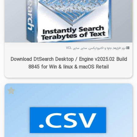
۵
۱۴۰۴/۰۹/۱۹
۱۴/۹K
۳/۲۵K
نرم افزارها
,
جاوا و اکتیوایکس
,
سایر
,
سایر
,
VCL
Download DtSearch Desktop / Engine v2025.02 Build
8845 for Win & linux & macOS Retail
۱
۱۴۰۴/۰۵/۳۰
۶/۷۱K
۳/۲۴K