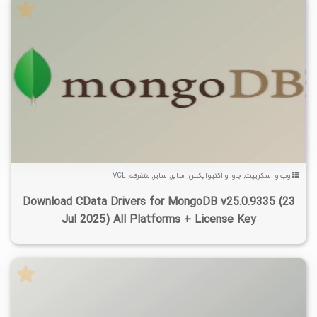
۵
۱۴۰۴/۰۷/۰۵
۱۰/۵K
۷/۱۵K
وب و اسکریپت
,
جاوا و اکتیوایکس
,
سایر
,
سایر
,
متفرقه
,
VCL
Download CData Drivers for MongoDB v25.0.9335 (23
Jul 2025) All Platforms + License Key