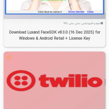
جاوا و اکتیوایکس
,
سایر
,
سایر
,
VCL
Download Luxand FaceSDK v8.3.0 (16 Dec 2025) for
Windows & Android Retail + License Key
۲
۱۴۰۴/۰۸/۱۴
۸/۶۷K
۲۳/۵K