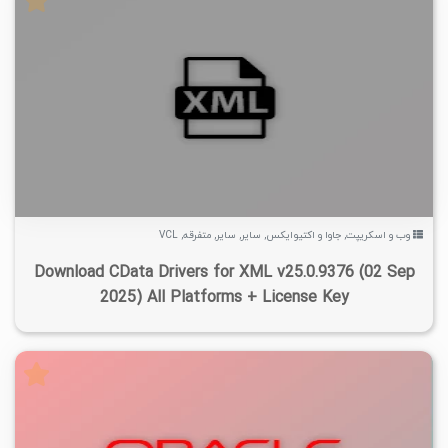
۲
۱۴۰۴/۰۸/۱۸
۶/۸۶K
۲/۹۶K
وب و اسکریپت
,
جاوا و اکتیوایکس
,
سایر
,
سایر
,
متفرقه
,
VCL
Download CData Drivers for XML v25.0.9376 (02 Sep
2025) All Platforms + License Key