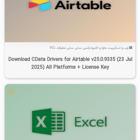
۲
۱۴۰۴/۰۵/۱۶
۵/۲۹K
۳/۶۶K
وب و اسکریپت
,
جاوا و اکتیوایکس
,
سایر
,
سایر
,
متفرقه
,
VCL
Download CData Drivers for Airtable v25.0.9335 (23 Jul
2025) All Platforms + License Key
۰
۱۴۰۴/۰۶/۱۱
۱۴/۷K
۳/۶۵K