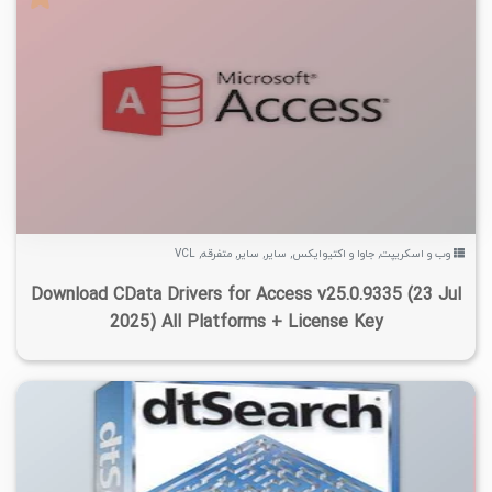
۴
۱۴۰۴/۰۵/۱۳
۸/۸۱K
۳/۳۱K
وب و اسکریپت
,
جاوا و اکتیوایکس
,
سایر
,
سایر
,
متفرقه
,
VCL
Download CData Drivers for Access v25.0.9335 (23 Jul
2025) All Platforms + License Key