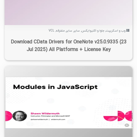
وب و اسکریپت
,
جاوا و اکتیوایکس
,
سایر
,
سایر
,
متفرقه
,
VCL
Download CData Drivers for OneNote v25.0.9335 (23
Jul 2025) All Platforms + License Key
۰
۱۴۰۳/۰۱/۱۱
۲/۳۵K
۵/۴۵K