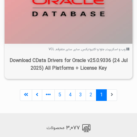
۳
۱۴۰۴/۰۷/۰۱
۸/۴۱K
۲/۹K
وب و اسکریپت
,
جاوا و اکتیوایکس
,
سایر
,
سایر
,
متفرقه
,
VCL
Download CData Drivers for Oracle v25.0.9336 (24 Jul
2025) All Platforms + License Key
5
4
3
2
1
۳,۰۷۷
محصولات