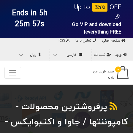
Up to
OFF
35%
Ends in 5h
🎉
25m 55s
Go VIP and download
everything
FREE!
صفحه اصلی
تماس با ما
RSS
ورود
ثبت نام
فارسی
ریال
۰
سبد خرید من
ریال
پرفروشترین محصولات -
کامپوننتها / جاوا و اکتیوایکس -