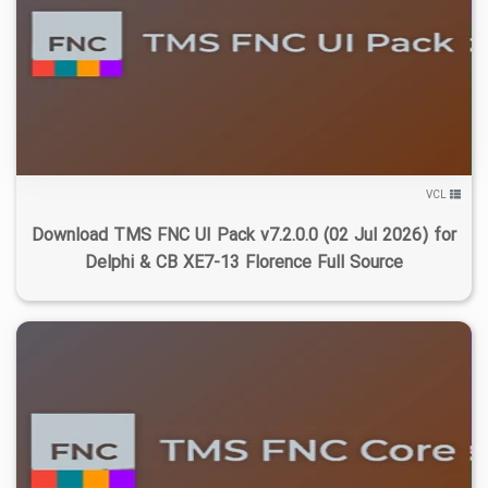
۶
۱۴۰۵/۰۴/۲۹
۴۵K
۱۱/۱K
VCL
Download TMS FNC UI Pack v7.2.0.0 (02 Jul 2026) for
Delphi & CB XE7-13 Florence Full Source
۳
۱۴۰۵/۰۴/۲۹
۳۱/۷K
۱۰/۵K