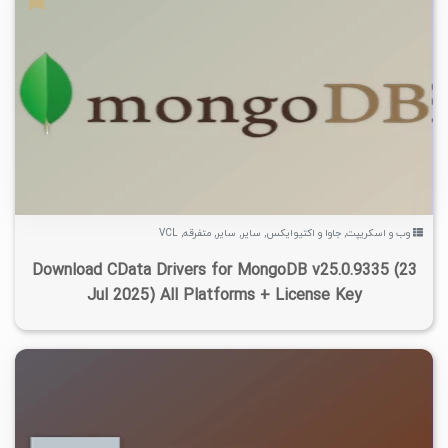
۵
۱۴۰۴/۰۷/۰۵
۱۰/۵K
۷/۱۵K
وب و اسکریپت
,
جاوا و اکتیوایکس
,
سایر
,
سایر
,
متفرقه
,
VCL
Download CData Drivers for MongoDB v25.0.9335 (23
Jul 2025) All Platforms + License Key