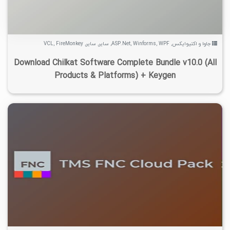
جاوا و اکتیوایکس
,
WPF
,
Winforms
,
ASP.Net
,
سایر
,
سایر
,
FireMonkey
,
VCL
Download Chilkat Software Complete Bundle v10.0 (All
Products & Platforms) + Keygen
۱
۱۴۰۵/۰۳/۰۳
۲۳/۸K
۶/۶۵K