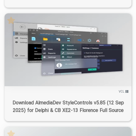
۵
۱۴۰۴/۰۶/۲۲
۴۰/۸K
۱۵/۵K
VCL
Download AlmediaDev StyleControls v5.85 (12 Sep
2025) for Delphi & CB XE2-13 Florence Full Source