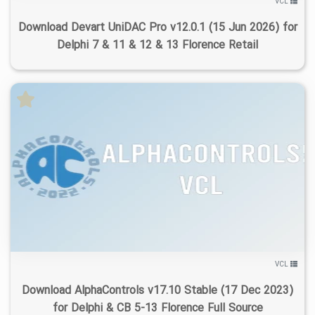
VCL
Download Devart UniDAC Pro v12.0.1 (15 Jun 2026) for
Delphi 7 & 11 & 12 & 13 Florence Retail
۶
۱۴۰۴/۱۲/۲۱
۵۸/۳K
۱۶/۳K
VCL
Download AlphaControls v17.10 Stable (17 Dec 2023)
for Delphi & CB 5-13 Florence Full Source