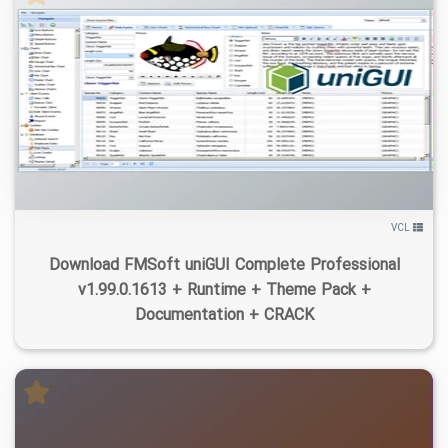
۷
۱۴۰۵/۰۴/۲۱
۱۰۱K
۱۱/۵K
VCL
Download FMSoft uniGUI Complete Professional
v1.99.0.1613 + Runtime + Theme Pack +
Documentation + CRACK