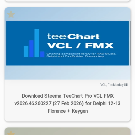
۵
۱۴۰۵/۰۱/۱۹
۴۲/۱K
۷/۹۸K
VCL
,
FireMonkey
Download Steema TeeChart Pro VCL FMX
v2026.46.260227 (27 Feb 2026) for Delphi 12-13
Florance + Keygen