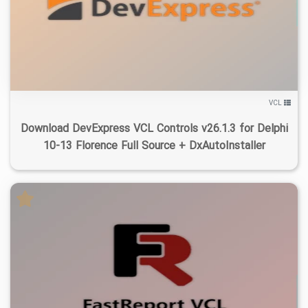
۱
۱۴۰۵/۰۴/۱۳
۱۷۸K
۲۳/۲K
VCL
Download DevExpress VCL Controls v26.1.3 for Delphi
10-13 Florence Full Source + DxAutoInstaller
۱
۱۴۰۴/۰۹/۲۶
۱۲۶K
۲۲/۸K