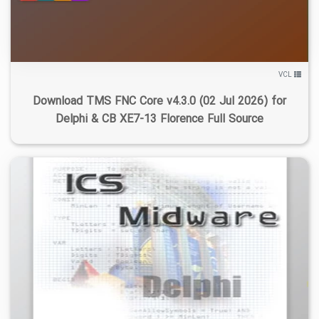
VCL
Download TMS FNC Core v4.3.0 (02 Jul 2026) for
Delphi & CB XE7-13 Florence Full Source
۵
۱۴۰۳/۱۲/۰۸
۱۳/۷K
۹/۹۹K