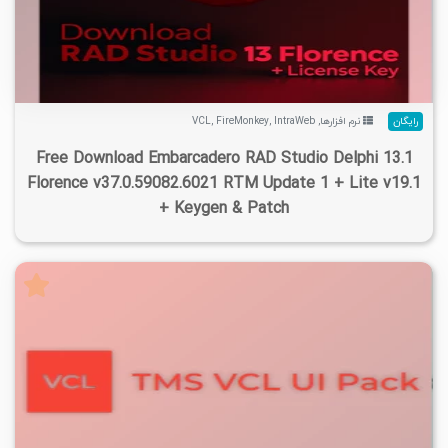
۲
۱۴۰۵/۰۱/۱۰
۷۷/۱K
۵/۴۸M
رایگان
نرم افزارها
,
IntraWeb
,
FireMonkey
,
VCL
Free Download Embarcadero RAD Studio Delphi 13.1
Florence v37.0.59082.6021 RTM Update 1 + Lite v19.1
+ Keygen & Patch
۱
۱۴۰۵/۰۵/۰۳
۱۵۳K
۱۶۲K