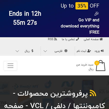
Up to
OFF
35%
Ends in 12h
🎉
Go VIP and
55m 26s
download everything
FREE!
صفحه اصلی
تماس با ما
RSS
ورود
ثبت نام
فارسی
ریال
۰
سبد خرید من
ریال
پرفروشترین محصولات -
کامپوننتها / دلفی / VCL - صفحه