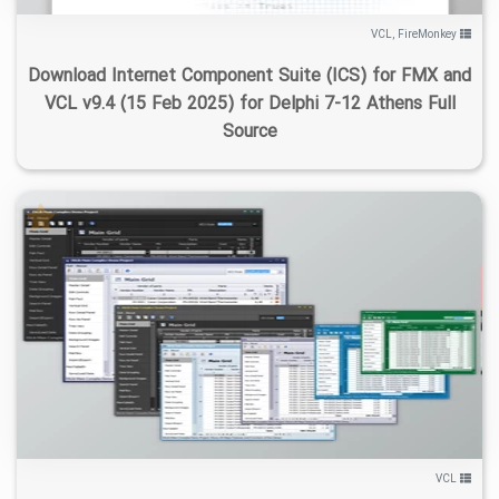
VCL
,
FireMonkey
Download Internet Component Suite (ICS) for FMX and
VCL v9.4 (15 Feb 2025) for Delphi 7-12 Athens Full
Source
۱
۱۴۰۵/۰۲/۰۸
۶۰/۶K
۹/۶K
VCL