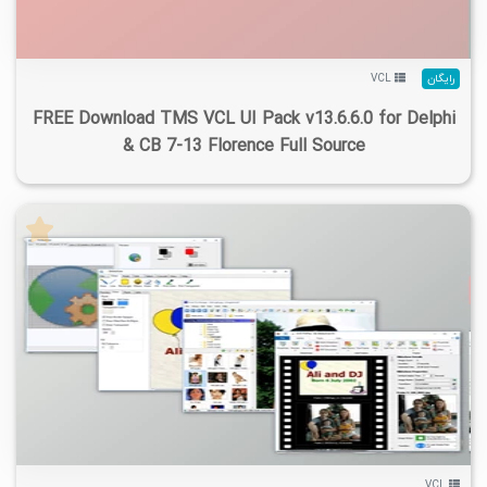
رایگان
VCL
FREE Download TMS VCL UI Pack v13.6.6.0 for Delphi
& CB 7-13 Florence Full Source
۴
۱۴۰۴/۰۷/۰۲
۳۸/۸K
۲۸/۳K
VCL