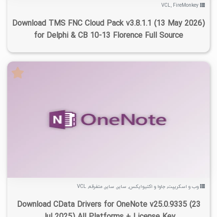
VCL
,
FireMonkey
Download TMS FNC Cloud Pack v3.8.1.1 (13 May 2026)
for Delphi & CB 10-13 Florence Full Source
۱
۱۴۰۴/۰۷/۰۹
۶/۹۸K
۶/۴K
وب و اسکریپت
,
جاوا و اکتیوایکس
,
سایر
,
سایر
,
متفرقه
,
VCL
Download CData Drivers for OneNote v25.0.9335 (23