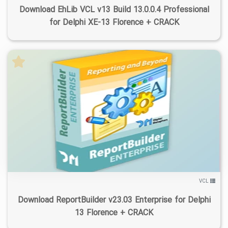
Download EhLib VCL v13 Build 13.0.0.4 Professional
for Delphi XE-13 Florence + CRACK
۰
۱۴۰۵/۰۱/۲۴
۳۸/۷K
۹/۱۱K
VCL
Download ReportBuilder v23.03 Enterprise for Delphi
13 Florence + CRACK