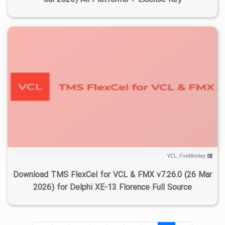
Jul 2025) All Platforms + License Key
۶
۱۴۰۵/۰۱/۲۷
۲۸/۶K
۶/۰۳K
VCL
,
FireMonkey
Download TMS FlexCel for VCL & FMX v7.26.0 (26 Mar
2026) for Delphi XE-13 Florence Full Source