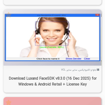
۵
۱۴۰۴/۱۲/۰۳
۳۷/۳K
۲۶/۵K
جاوا و اکتیوایکس
,
سایر
,
سایر
,
VCL
Download Luxand FaceSDK v8.3.0 (16 Dec 2025) for
Windows & Android Retail + License Key