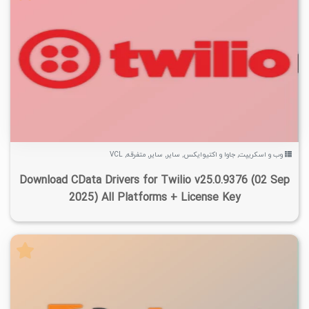
۲
۱۴۰۴/۰۸/۱۴
۸/۶۷K
۲۳/۵K
وب و اسکریپت
,
جاوا و اکتیوایکس
,
سایر
,
سایر
,
متفرقه
,
VCL
Download CData Drivers for Twilio v25.0.9376 (02 Sep
2025) All Platforms + License Key