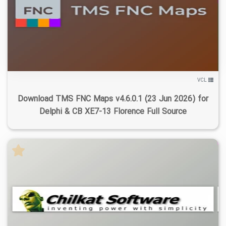
۴
۱۴۰۵/۰۴/۱۶
۲۷/۲K
۷/۱۵K
VCL
Download TMS FNC Maps v4.6.0.1 (23 Jun 2026) for
Delphi & CB XE7-13 Florence Full Source
۸
۱۴۰۳/۰۷/۲۵
۳۶/۵K
۶/۷۶K