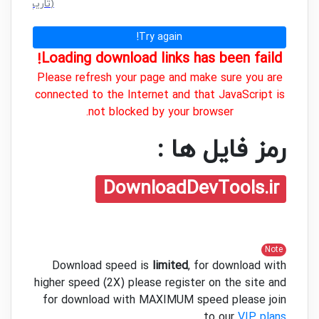
(سایز: 4.8 GB - تاریخ: 06/09/1404 03:27:44 ق.ظ)
Try again!
Loading download links has been faild!
Please refresh your page and make sure you are
connected to the Internet and that JavaScript is
not blocked by your browser.
رمز فایل ها :
DownloadDevTools.ir
Note
Download speed is
limited
, for download with
higher speed (2X) please register on the site and
for download with MAXIMUM speed please join
.
to our
VIP plans