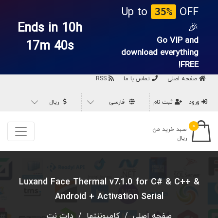
Up to
OFF
35%
Ends in 10h
🎉
Go VIP and
17m 39s
download everything
FREE!
صفحه اصلی
تماس با ما
RSS
ورود
ثبت نام
فارسی
ریال
۰
سبد خرید من
ریال
Luxand Face Thermal v7.1.0 for C# & C++ &
Android + Activation Serial
صفحه اصلی
/
کامپوننتها
/
دات نت