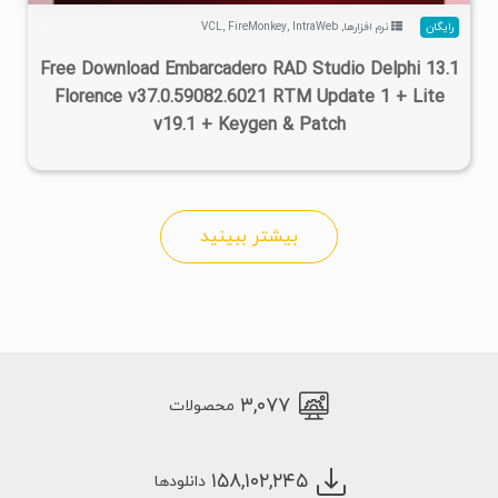
رایگان
نرم افزارها
,
IntraWeb
,
FireMonkey
,
VCL
Free Download Embarcadero RAD Studio Delphi 13.1
Florence v37.0.59082.6021 RTM Update 1 + Lite
v19.1 + Keygen & Patch
بیشتر ببینید
۳,۰۷۷
محصولات
۱۵۸,۱۰۲,۲۴۵
دانلودها