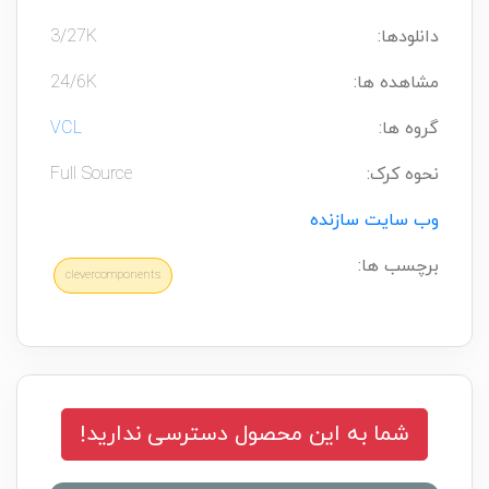
دانلودها:
3/27K
مشاهده ها:
24/6K
گروه ها:
VCL
نحوه کرک:
Full Source
وب سایت سازنده
برچسب ها:
clevercomponents
شما به این محصول دسترسی ندارید!