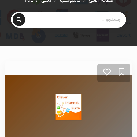
صفحه اصلی
/
کامپوننتها
/
دلفی
/
VCL