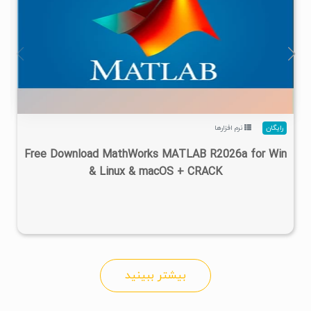
۴
۱۴۰۵/۰۲/۲۴
۱/۲۲M
۲۸/۷M
رایگان
نرم افزارها
Free Download MathWorks MATLAB R2026a for Win
& Linux & macOS + CRACK
بیشتر ببینید