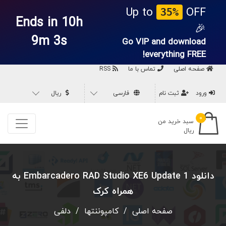
Up to
OFF
35%
Ends in 10h
🎉
9m 2s
Go VIP and download
everything
FREE!
صفحه اصلی
تماس با ما
RSS
ورود
ثبت نام
فارسی
ریال
۰
سبد خرید من
ریال
دانلود Embarcadero RAD Studio XE6 Update 1 به
همراه کرک
صفحه اصلی
/
کامپوننتها
/
دلفی