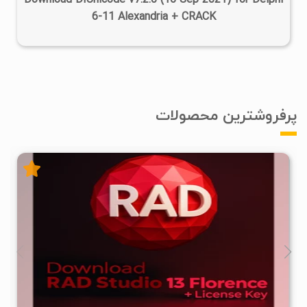
Download DIUnicode v7.2.0 (16 Sep 2021) for Delphi
6-11 Alexandria + CRACK
پرفروشترین محصولات
۲
۱۴۰۵/۰۱/۱۰
۷۷/۳K
۵/۴۸M