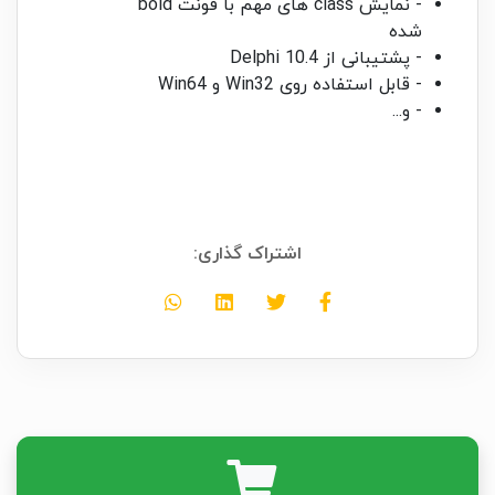
- نمایش class های مهم با فونت bold
شده
- پشتیبانی از Delphi 10.4
- قابل استفاده روی Win32 و Win64
- و...
اشتراک گذاری: