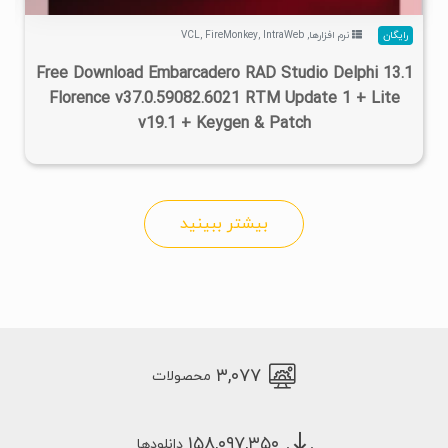
رایگان
نرم افزارها
,
IntraWeb
,
FireMonkey
,
VCL
Free Download Embarcadero RAD Studio Delphi 13.1
Florence v37.0.59082.6021 RTM Update 1 + Lite
v19.1 + Keygen & Patch
بیشتر ببینید
۳,۰۷۷
محصولات
۱۵۸,۰۹۷,۳۵۰
دانلودها