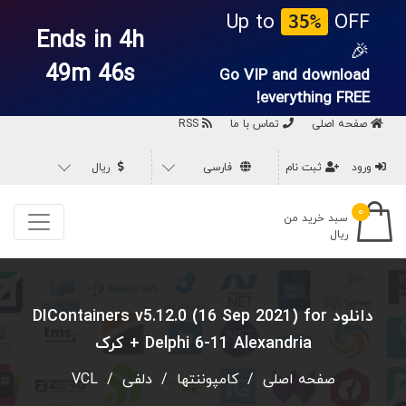
Up to
OFF
35%
Ends in 4h
🎉
49m 45s
Go VIP and download
everything
FREE!
صفحه اصلی
تماس با ما
RSS
ورود
ثبت نام
فارسی
ریال
۰
سبد خرید من
ریال
دانلود DIContainers v5.12.0 (16 Sep 2021) for
Delphi 6-11 Alexandria + کرک
صفحه اصلی
/
کامپوننتها
/
دلفی
/
VCL