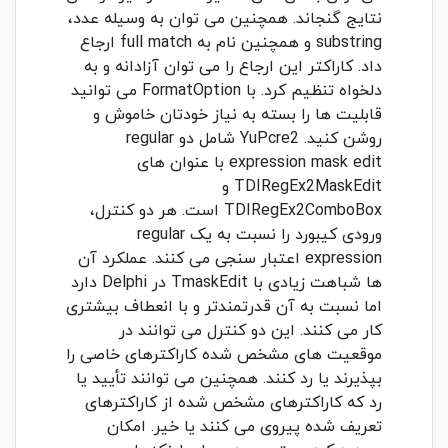
نتایج گنجاند. همچنین می توان به وسیله عدد،
substring و همچنین نام به full match ارجاع
داد. کاراکتر این ارجاع را می توان آزادانه و به
دلخواه تنظیم کرد. با FormatOption می توانید
قابلیت ها را بسته به نیاز خودتان خاموش و
روشن کنید. YuPcre2 شامل دو regular
expression mask edit با عنوان های
TDIRegEx2MaskEdit و
TDIRegEx2ComboBox است. هر دو کنترل،
ورودی کیبورد را نسبت به یک regular
expression اعتبار سنجی می کنند. عملکرد آن
ها شباهت زیادی با TmaskEdit در Delphi دارد
اما نسبت به آن قدرتمندتر و با انعطاف بیشتری
کار می کنند. این دو کنترل می توانند در
موقعیت های مشخص شده کاراکترهای خاصی را
بپذیرند یا رد کنند. همچنین می توانند تأیید یا
رد که کاراکترهای مشخص شده از کاراکترهای
تعریف شده پیروی می کنند یا خیر. امکان