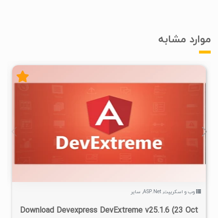
موارد مشابه
۴
۱۴۰۴/۰۸/۰۷
۵۸/۵K
وب و اسکریپت
,
ASP.Net
,
سایر
Download Devexpress DevExtreme v25.1.6 (23 Oct