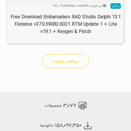
رایگان
نرم افزارها
,
IntraWeb
,
FireMonkey
,
VCL
Free Download Embarcadero RAD Studio Delphi 13.1
Florence v37.0.59082.6021 RTM Update 1 + Lite
v19.1 + Keygen & Patch
بیشتر ببینید
۳,۰۷۷
محصولات
۱۵۸,۰۹۷,۳۵۰
دانلودها