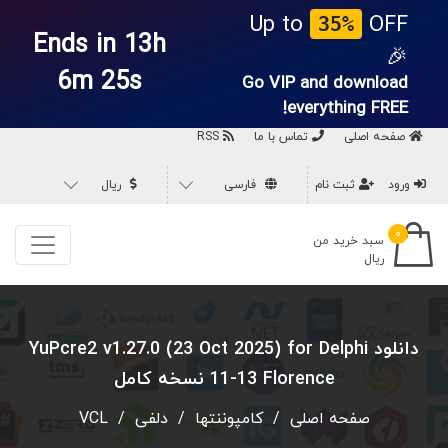
Up to
OFF
35%
Ends in 13h
🎉
6m 24s
Go VIP and download
everything
FREE!
صفحه اصلی
تماس با ما
RSS
ورود
ثبت نام
فارسی
ریال
۰
سبد خرید من
ریال
دانلود YuPcre2 v1.27.0 (23 Oct 2025) for Delphi
11-13 Florence نسخه کامل
صفحه اصلی
/
کامپوننتها
/
دلفی
/
VCL