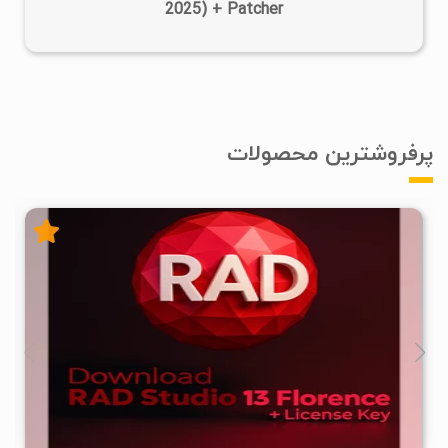
2025) + Patcher
پرفروشترین محصولات
۲
۱۴۰۵/۰۱/۱۰
۷۷/۲K
۵/۴۸M