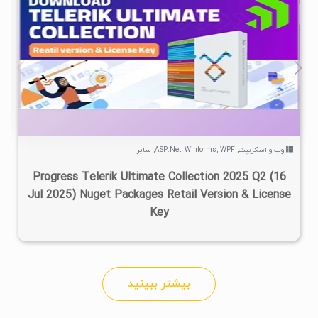
۱
۱۴۰۴/۰۶/۰۳
۱۰۰K
۵۲/۴K
وب و اسکریپت
,
WPF
,
Winforms
,
ASP.Net
,
سایر
Progress Telerik Ultimate Collection 2025 Q2 (16
Jul 2025) Nuget Packages Retail Version & License
Key
بیشتر ببینید