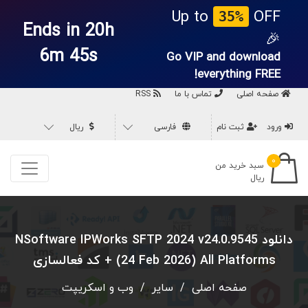
Up to
OFF
35%
Ends in 20h
🎉
6m 44s
Go VIP and download
everything
FREE!
صفحه اصلی
تماس با ما
RSS
ورود
ثبت نام
فارسی
ریال
۰
سبد خرید من
ریال
دانلود NSoftware IPWorks SFTP 2024 v24.0.9545
(24 Feb 2026) All Platforms + کد فعالسازی
صفحه اصلی
/
سایر
/
وب و اسکریپت