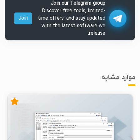
Join our Telegram group
Discover free tools, limited-
Join
time offers, and stay updated
with the latest software we
release.
موارد مشابه
۲
۱۳۹۹/۰۵/۲۵
۶/۶۱K