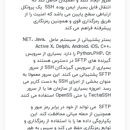
سرور ایجاد کنند و اطمینان حاصل کند که
انتقال فایل بسیار ایمن بوده. SSH یک پروتکل
ارتباطی سطح پایین می باشد که امنیت را از
طریق رمزگذاری قوی و همچنین رمزنگاری
پیشرفته فراهم می کند.
بستر پشتیبانی از سیستم عامل .NET، Java،
Active X، Delphi، Android، iOS، C++،
Python،PHP، Qt را دارد. بسیاری از سرویس
گیرنده های SFTP در دسترس هستند و
بسیاری از سرویس گیرندگان SSH از سرور
SFTP پشتیبانی می کنند. این سرور معمولا به
عنوان بخشی از اجرای SSH به دست کاربر می
رسد. امروزه بسیاری از سازمان ها یا از سرور
TectiaSSH یا حتی OpenSS استفاده می کنند.
SFTP می تواند از خود در برابر رمز عبور و
همچنین از حمله میانی محافظت کند. این
یکپارچگی داده ها را با استفاده از رمزگذاری و
توابع رمزنگاری حفظ می کند و سپس به طور