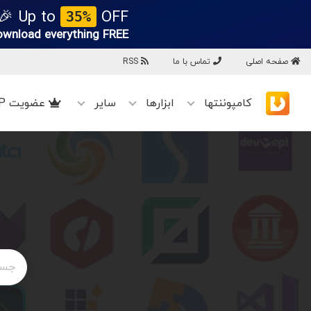
Up to
OFF 🎉
35%
ownload everything
FREE!
صفحه اصلی
تماس با ما
RSS
کامپوننتها
ابزارها
سایر
عضویت VIP