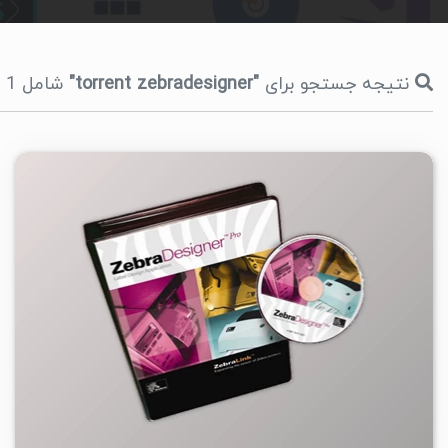
نتیجه جستجو برای
"torrent zebradesigner"
شامل 1 مورد در مدت 117 میلی ثانیه، صفحه 1
۶
۱۴۰۴/۱۱/۲۶
۳۹/۱K