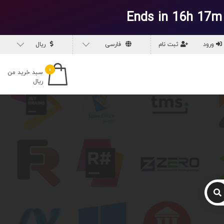
Ends in 16h 17m
ورود
ثبت نام
فارسی
ریال
۰
سبد خرید من
ریال