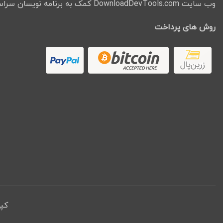
وب سایت DownloadDevTools.com کمک به برنامه نویسان سراسر جهان میباشد.
روش های پرداخت
کپ