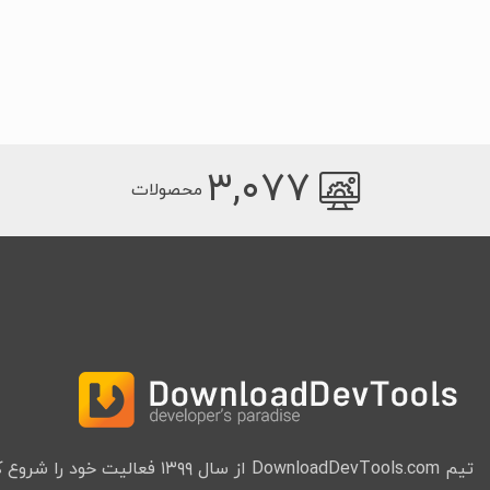
۳,۰۷۷
محصولات
تیم DownloadDevTools.com از سال ۱۳۹۹ فعا