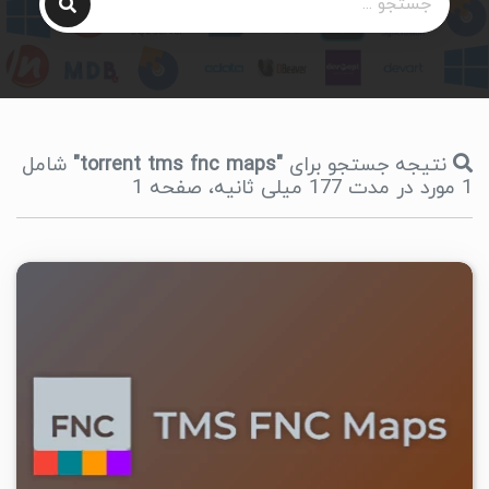
نتیجه جستجو برای
"torrent tms fnc maps"
شامل
1 مورد در مدت 177 میلی ثانیه، صفحه 1
۴
۱۴۰۵/۰۴/۱۶
۲۷/۲K