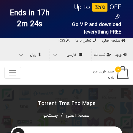
Up to
OFF
35%
Ends in 17h
🎉
2m 24s
Go VIP and download
everything
FREE!
صفحه اصلی
تماس با ما
RSS
ورود
ثبت نام
فارسی
ریال
۰
سبد خرید من
ریال
Torrent Tms Fnc Maps
صفحه اصلی
/
جستجو