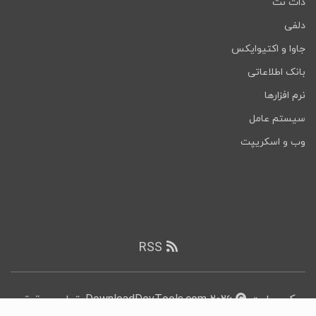
دات نت
دلفی
جاوا و اکتیوایکس
بانک اطلاعاتی
نرم افزارها
سیستم عامل
وب و اسکریپت
RSS
کپی رایت
۲۰۲۶ DownloadDevTools.com, تمامی حقوق