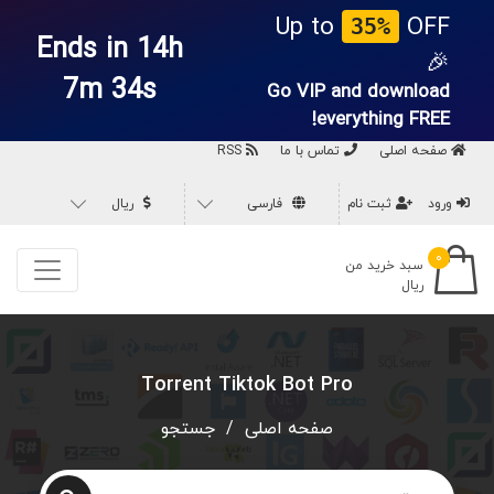
Up to
OFF
35%
Ends in 14h
🎉
7m 33s
Go VIP and download
everything
FREE!
صفحه اصلی
تماس با ما
RSS
ورود
ثبت نام
فارسی
ریال
۰
سبد خرید من
ریال
Torrent Tiktok Bot Pro
صفحه اصلی
/
جستجو