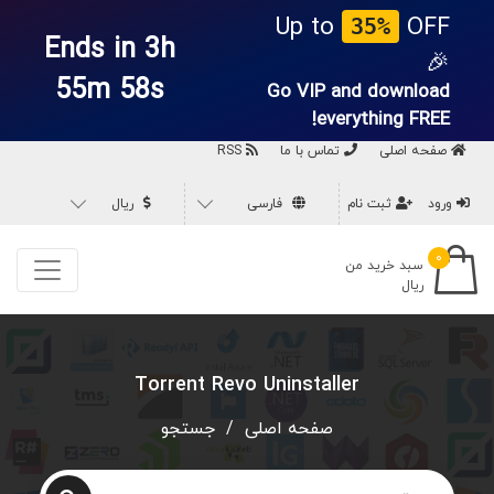
Up to
OFF
35%
Ends in 3h
🎉
55m 58s
Go VIP and download
everything
FREE!
صفحه اصلی
تماس با ما
RSS
ورود
ثبت نام
فارسی
ریال
۰
سبد خرید من
ریال
Torrent Revo Uninstaller
صفحه اصلی
/
جستجو