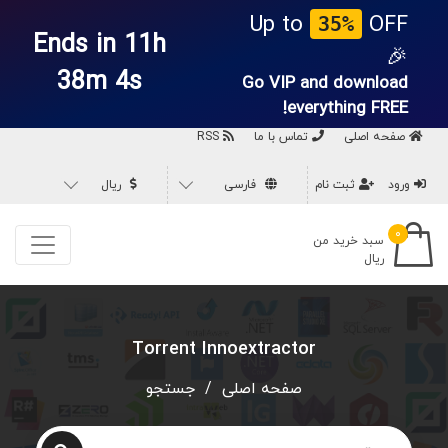
Up to
OFF
35%
Ends in 11h
🎉
38m 3s
Go VIP and download
everything
FREE!
صفحه اصلی
تماس با ما
RSS
ورود
ثبت نام
فارسی
ریال
۰
سبد خرید من
ریال
Torrent Innoextractor
صفحه اصلی
/
جستجو