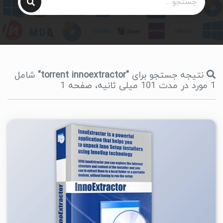
نتیجه جستجو برای
"torrent innoextractor"
شامل
1 مورد در مدت 101 میلی ثانیه، صفحه 1
۱
۱۴۰۵/۰۱/۲۹
۱۸/۳K