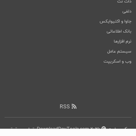
دات نت
دلفی
جاوا و اکتیوایکس
بانک اطلاعاتی
نرم افزارها
سیستم عامل
وب و اسکریپت
RSS
کپی رایت
۲۰۲۶ DownloadDevTools.com, تمامی حقوق