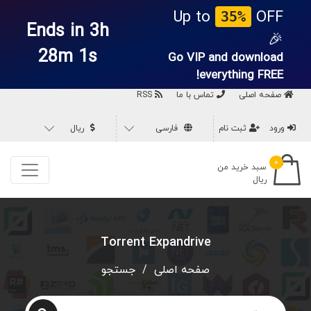
Up to
OFF
35%
Ends in 3h
🎉
28m 1s
Go VIP and download
everything
FREE!
صفحه اصلی
تماس با ما
RSS
ورود
ثبت نام
فارسی
ریال
۰
سبد خرید من
ریال
Torrent Expandrive
صفحه اصلی
/
جستجو