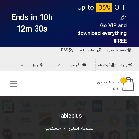
Up to
OFF
35%
Ends in 10h
🎉
Go VIP and
12m 30s
download everything
FREE!
صفحه اصلی
تماس با ما
RSS
ورود
ثبت نام
فارسی
ریال
۰
سبد خرید من
ریال
Tableplus
صفحه اصلی
/
جستجو