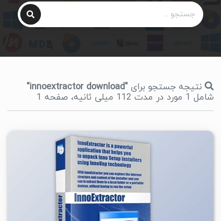
نتیجه جستجو برای
"innoextractor download"
شامل 1 مورد در مدت 112 میلی ثانیه، صفحه 1
۱
۱۴۰۵/۰۱/۲۹
۱۸/۳K