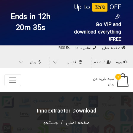
Up to
OFF
35%
Ends in 12h
🎉
Go VIP and
20m 35s
download everything
FREE!
صفحه اصلی
تماس با ما
RSS
ورود
ثبت نام
فارسی
ریال
۰
سبد خرید من
ریال
Innoextractor Download
صفحه اصلی
/
جستجو