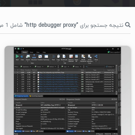
نتیجه جستجو برای
"http debugger proxy"
شامل 1 مورد در مدت 191 میلی ثانیه، صفحه 1
۲
۱۴۰۵/۰۴/۳۰
۳۸/۳K