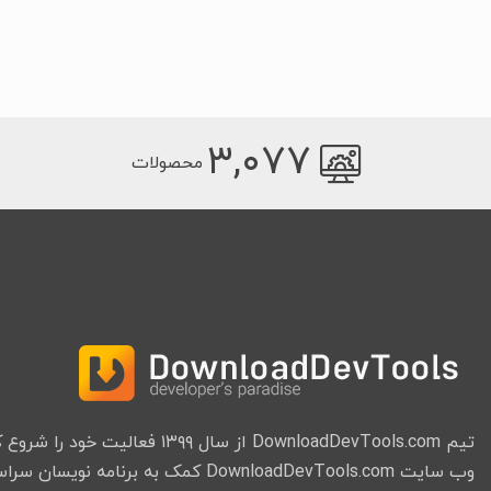
۳,۰۷۷
محصولات
تیم DownloadDevTools.com از سال ۱۳۹۹ فعا
وب سایت DownloadDevTools.com کمک به برنامه نویسان سراسر جهان میباشد.