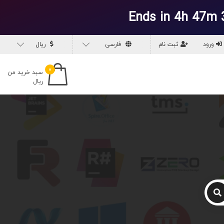
Ends in 4h 47m 
ورود
ثبت نام
فارسی
ریال
۰
سبد خرید من
ریال