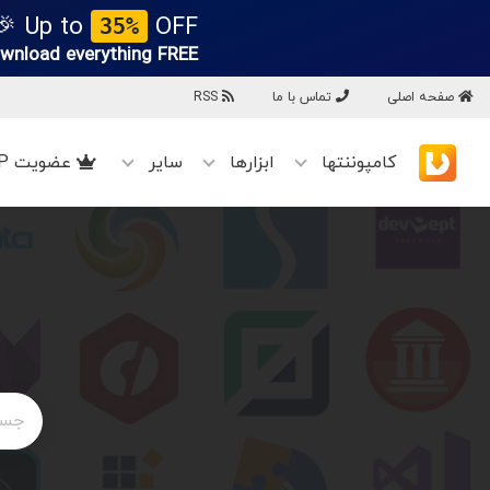
Up to
OFF 🎉
35%
wnload everything
FREE!
صفحه اصلی
تماس با ما
RSS
کامپوننتها
ابزارها
سایر
عضویت VIP