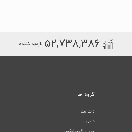
۵۲,۷۳۸,۳۸۶
بازدید کننده
گروه ها
دات نت
دلفی
جاوا و اکتیوایکس