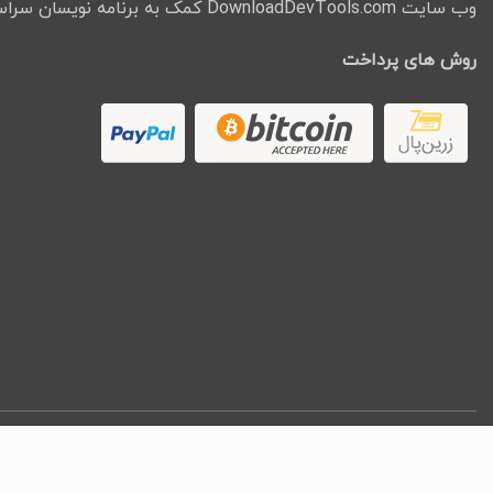
وب سایت DownloadDevTools.com کمک به برنامه نویسان سراسر جهان میباشد.
روش های پرداخت
کپ