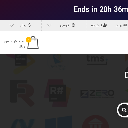
Ends in 20h 36m
ورود
ثبت نام
فارسی
ریال
۰
سبد خرید من
ریال