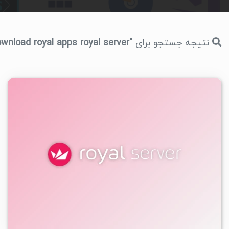
نتیجه جستجو برای
"download royal apps royal server"
۰
۱۴۰۵/۰۳/۱۲
۱/۵۲K