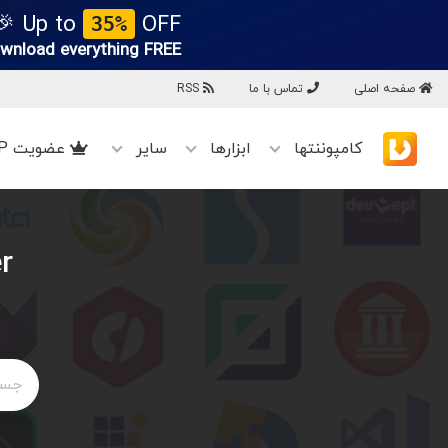
Up to
OFF 🎉
35%
wnload everything
FREE!
صفحه اصلی
تماس با ما
RSS
کامپوننتها
ابزارها
سایر
عضویت VIP
r