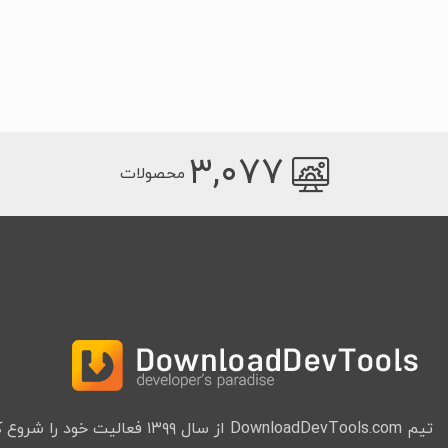
۳,۰۷۷
محصولات
تیم DownloadDevTools.com از سال ۱۳۹۹ فعا