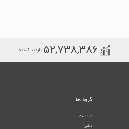
۵۲,۷۳۸,۳۸۶
بازدید کننده
گروه ها
دات نت
دلفی