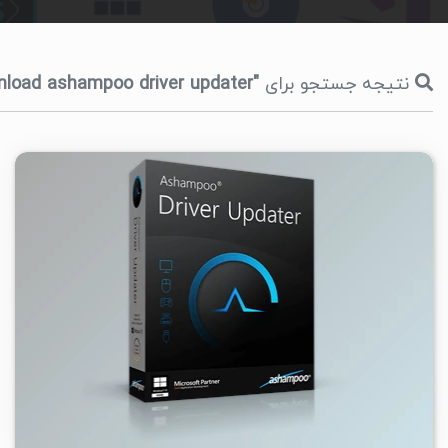
نتیجه جستجو برای
"download ashampoo driver updater"
۱
۱۴۰۵/۰۴/۲۸
۸۵/۸K