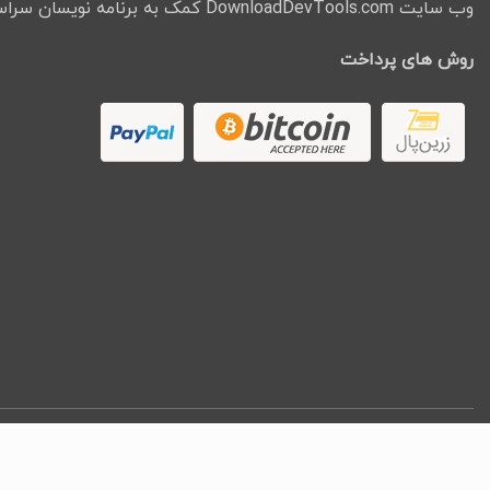
وب سایت DownloadDevTools.com کمک به برنامه نویسان سراسر جهان میباشد.
روش های پرداخت
کپ