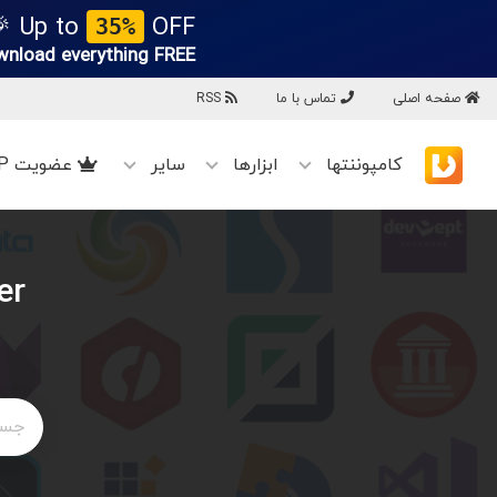
Up to
OFF 🎉
35%
wnload everything
FREE!
صفحه اصلی
تماس با ما
RSS
کامپوننتها
ابزارها
سایر
عضویت VIP
er