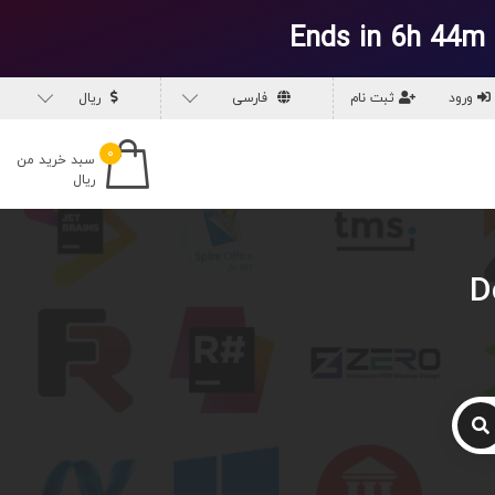
Ends in 6h 44m
ورود
ثبت نام
فارسی
ریال
۰
سبد خرید من
ریال
D