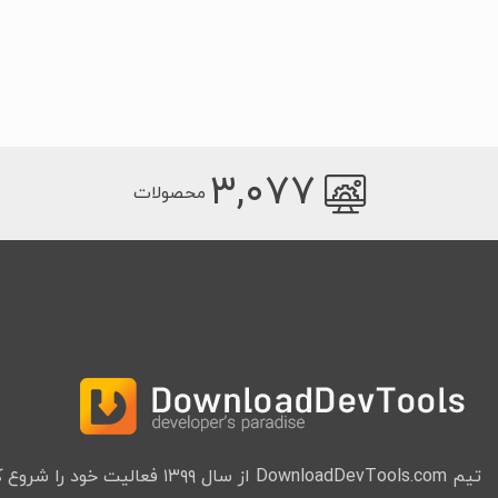
۳,۰۷۷
محصولات
تیم DownloadDevTools.com از سال ۱۳۹۹ فعا