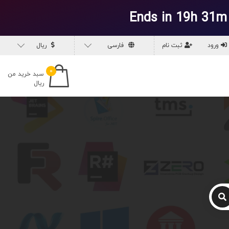
Ends in 19h 31m
ورود
ثبت نام
فارسی
ریال
۰
سبد خرید من
ریال