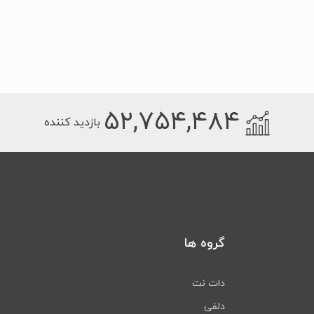
۵۲,۷۵۴,۴۸۴
بازدید کننده
گروه ها
دات نت
دلفی