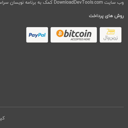
وب سایت DownloadDevTools.com کمک به برنامه نویسان سراسر جهان میباشد.
روش های پرداخت
کپ