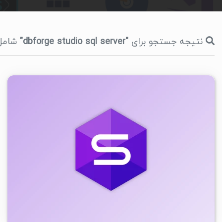
نتیجه جستجو برای
"dbforge studio sql server"
شامل 1 مورد در مدت 244 میلی ثان
۱
۱۴۰۵/۰۳/۰۷
۴۴/۵K