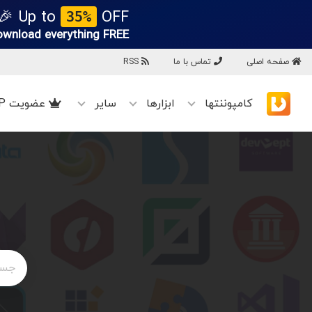
Up to
OFF 🎉
35%
ownload everything
FREE!
صفحه اصلی
تماس با ما
RSS
کامپوننتها
ابزارها
سایر
عضویت VIP