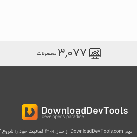
۳,۰۷۷
محصولات
تیم DownloadDevTools.com از سال ۱۳۹۹ فعا