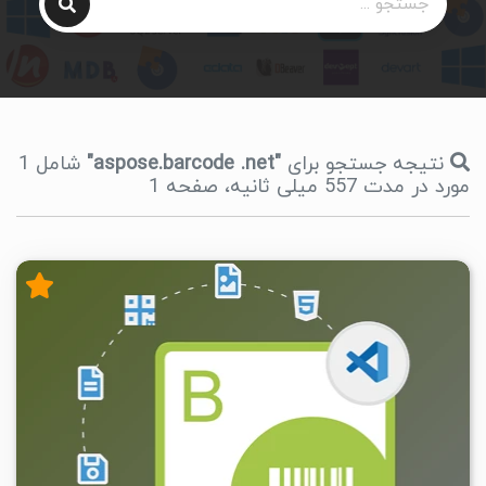
نتیجه جستجو برای
"aspose.barcode .net"
شامل 1
مورد در مدت 557 میلی ثانیه، صفحه 1
۴
۱۴۰۵/۰۵/۰۸
۱۷/۲K