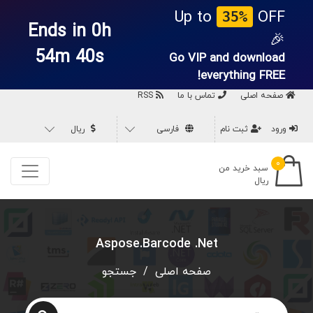
Up to
OFF
35%
Ends in 0h
🎉
54m 40s
Go VIP and download
everything
FREE!
صفحه اصلی
تماس با ما
RSS
ورود
ثبت نام
فارسی
ریال
۰
سبد خرید من
ریال
Aspose.Barcode .Net
صفحه اصلی
/
جستجو