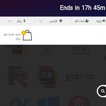
Ends in 17h 45m
ورود
ثبت نام
فارسی
ریال
۰
سبد خرید من
ریال