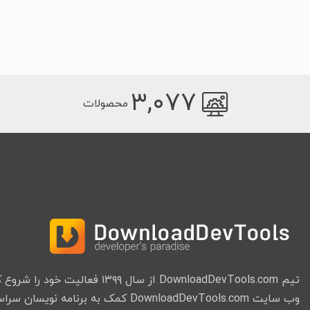
۳,۰۷۷
محصولات
تیم DownloadDevTools.com از سال ۱۳۹۹ فعا
وب سایت DownloadDevTools.com کمک به برنامه نویسان سراسر جهان میباشد.