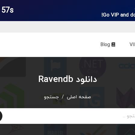
 57s
Go VIP and d
Blog
دانلود Ravendb
صفحه اصلی
/
جستجو