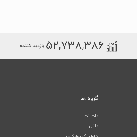
۵۲,۷۳۸,۳۸۶
بازدید کننده
گروه ها
دات نت
دلفی
جاوا و اکتیوایکس