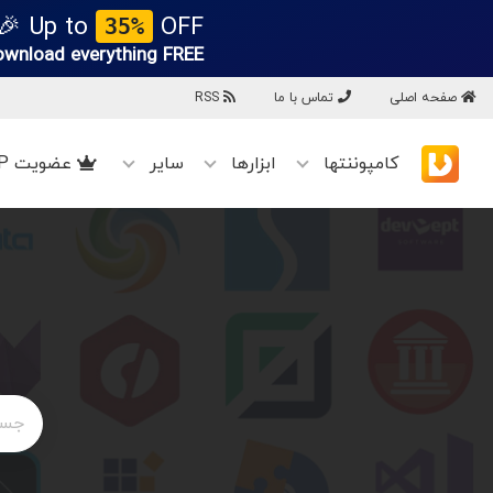
Up to
OFF 🎉
35%
ownload everything
FREE!
صفحه اصلی
تماس با ما
RSS
کامپوننتها
ابزارها
سایر
عضویت VIP