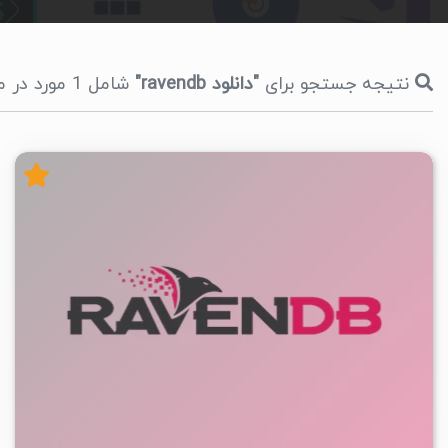
نتیجه جستجو برای
"دانلود ravendb"
شامل 1 مورد در مدت 78 میلی ثانیه، صفحه 1
۵
۱۴۰۵/۰۴/۲۸
۲۸/۳K