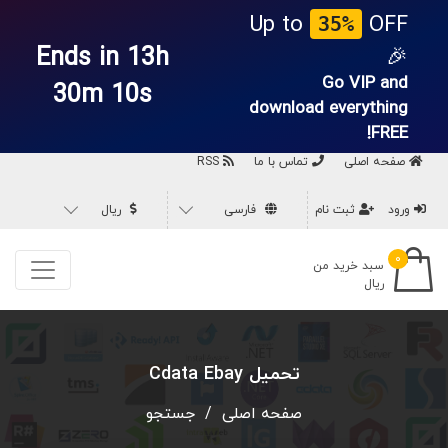
Up to
OFF
35%
Ends in 13h
🎉
Go VIP and
30m 10s
download everything
FREE!
صفحه اصلی
تماس با ما
RSS
ورود
ثبت نام
فارسی
ریال
۰
سبد خرید من
ریال
تحميل Cdata Ebay
صفحه اصلی
/
جستجو